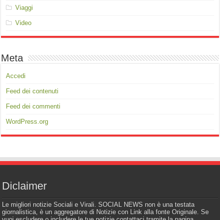
Viaggi
Video
Meta
Accedi
Feed dei contenuti
Feed dei commenti
WordPress.org
Diclaimer
Le migliori notizie Sociali e Virali. SOCIAL NEWS non è una testata
giornalistica, è un aggregatore di Notizie con Link alla fonte Originale. Se
vuoi escludere o includere le tue notizie contattaci tramite la pagina