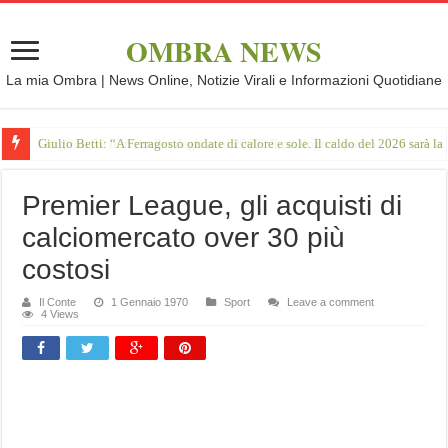
OMBRA NEWS
La mia Ombra | News Online, Notizie Virali e Informazioni Quotidiane
Giulio Betti: “A Ferragosto ondate di calore e sole. Il caldo del 2026 sarà l
Premier League, gli acquisti di
calciomercato over 30 più
costosi
Il Conte
1 Gennaio 1970
Sport
Leave a comment
4 Views