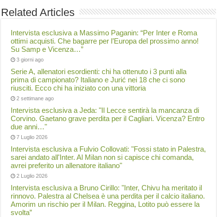
Related Articles
Intervista esclusiva a Massimo Paganin: “Per Inter e Roma
ottimi acquisti. Che bagarre per l’Europa del prossimo anno!
Su Samp e Vicenza…”
3 giorni ago
Serie A, allenatori esordienti: chi ha ottenuto i 3 punti alla
prima di campionato? Italiano e Jurić nei 18 che ci sono
riusciti. Ecco chi ha iniziato con una vittoria
2 settimane ago
Intervista esclusiva a Jeda: "Il Lecce sentirà la mancanza di
Corvino. Gaetano grave perdita per il Cagliari. Vicenza? Entro
due anni…"
7 Luglio 2026
Intervista esclusiva a Fulvio Collovati: "Fossi stato in Palestra,
sarei andato all'Inter. Al Milan non si capisce chi comanda,
avrei preferito un allenatore italiano"
2 Luglio 2026
Intervista esclusiva a Bruno Cirillo: "Inter, Chivu ha meritato il
rinnovo. Palestra al Chelsea è una perdita per il calcio italiano.
Amorim un rischio per il Milan. Reggina, Lotito può essere la
svolta”