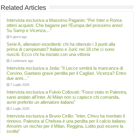
Related Articles
Intervista esclusiva a Massimo Paganin: “Per Inter e Roma
ottimi acquisti. Che bagarre per l’Europa del prossimo anno!
Su Samp e Vicenza…”
5 giorni ago
Serie A, allenatori esordienti: chi ha ottenuto i 3 punti alla
prima di campionato? Italiano e Jurić nei 18 che ci sono
riusciti. Ecco chi ha iniziato con una vittoria
2 settimane ago
Intervista esclusiva a Jeda: "Il Lecce sentirà la mancanza di
Corvino. Gaetano grave perdita per il Cagliari. Vicenza? Entro
due anni…"
7 Luglio 2026
Intervista esclusiva a Fulvio Collovati: "Fossi stato in Palestra,
sarei andato all'Inter. Al Milan non si capisce chi comanda,
avrei preferito un allenatore italiano"
2 Luglio 2026
Intervista esclusiva a Bruno Cirillo: "Inter, Chivu ha meritato il
rinnovo. Palestra al Chelsea è una perdita per il calcio italiano.
Amorim un rischio per il Milan. Reggina, Lotito può essere la
svolta”