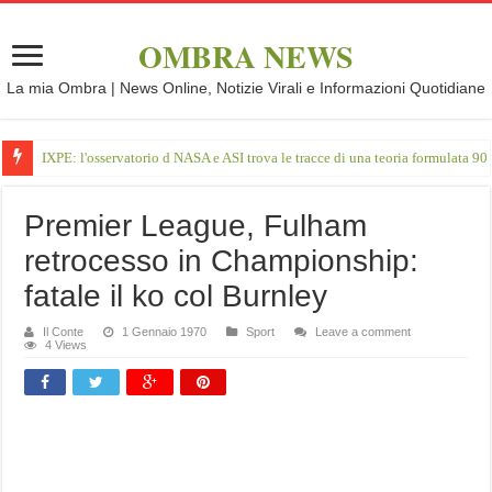
OMBRA NEWS
La mia Ombra | News Online, Notizie Virali e Informazioni Quotidiane
IXPE: l'osservatorio d NASA e ASI trova le tracce di una teoria formulata 90 
Premier League, Fulham
retrocesso in Championship:
fatale il ko col Burnley
Il Conte
1 Gennaio 1970
Sport
Leave a comment
4 Views