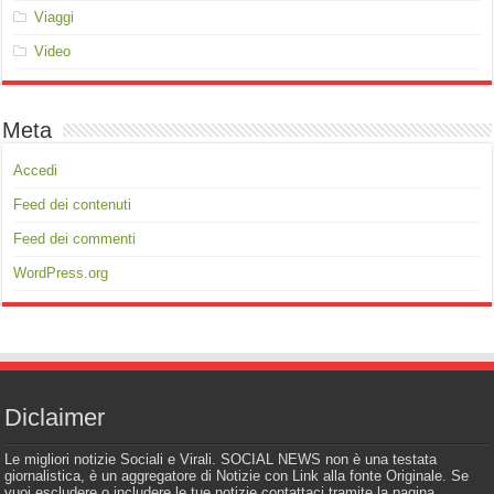
Viaggi
Video
Meta
Accedi
Feed dei contenuti
Feed dei commenti
WordPress.org
Diclaimer
Le migliori notizie Sociali e Virali. SOCIAL NEWS non è una testata
giornalistica, è un aggregatore di Notizie con Link alla fonte Originale. Se
vuoi escludere o includere le tue notizie contattaci tramite la pagina