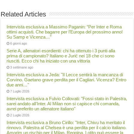
Related Articles
Intervista esclusiva a Massimo Paganin: “Per Inter e Roma
ottimi acquisti. Che bagarre per l’Europa del prossimo anno!
Su Samp e Vicenza…”
6 giorni ago
Serie A, allenatori esordienti: chi ha ottenuto i 3 punti alla
prima di campionato? Italiano e Jurić nei 18 che ci sono
riusciti. Ecco chi ha iniziato con una vittoria
3 settimane ago
Intervista esclusiva a Jeda: "Il Lecce sentirà la mancanza di
Corvino. Gaetano grave perdita per il Cagliari. Vicenza? Entro
due anni…"
7 Luglio 2026
Intervista esclusiva a Fulvio Collovati: "Fossi stato in Palestra,
sarei andato all'Inter. Al Milan non si capisce chi comanda,
avrei preferito un allenatore italiano"
2 Luglio 2026
Intervista esclusiva a Bruno Cirillo: "Inter, Chivu ha meritato il
rinnovo. Palestra al Chelsea è una perdita per il calcio italiano.
Amorim un rischio per il Milan. Reggina, Lotito può essere la