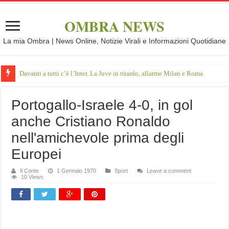
OMBRA NEWS
La mia Ombra | News Online, Notizie Virali e Informazioni Quotidiane
Davanti a tutti c’è l’Inter. La Juve in ritardo, allarme Milan e Roma
Portogallo-Israele 4-0, in gol
anche Cristiano Ronaldo
nell'amichevole prima degli
Europei
Il Conte
1 Gennaio 1970
Sport
Leave a comment
10 Views