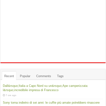
Recent
Popular
Comments
Tags
Dall&rsquo;Italia a Capo Nord su un&rsquo;Ape camperizzata:
l&rsquo;incredibile impresa di Francesco
7 ore ago
Sony torna indietro di sei anni: le cuffie più amate potrebbero rinascere