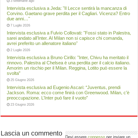
3 settimane ago
Intervista esclusiva a Jeda: "Il Lecce sentirà la mancanza di
Corvino. Gaetano grave perdita per il Cagliari. Vicenza? Entro
due anni…"
7 Luglio 2026
Intervista esclusiva a Fulvio Collovati: "Fossi stato in Palestra,
sarei andato all'Inter. Al Milan non si capisce chi comanda,
avrei preferito un allenatore italiano"
2 Luglio 2026
Intervista esclusiva a Bruno Cirillo: "Inter, Chivu ha meritato il
rinnovo. Palestra al Chelsea è una perdita per il calcio italiano.
Amorim un rischio per il Milan. Reggina, Lotito può essere la
svolta”
25 Giugno 2026
Intervista esclusiva ad Eugenio Ascari: “Juventus, prendi
Jackson. Roma: ecco come finirà con Greenwood. Milan, c’è
preoccupazione. L’Inter può fare il vuoto”
23 Giugno 2026
Lascia un commento
Devi essere
connesso
per inviare un