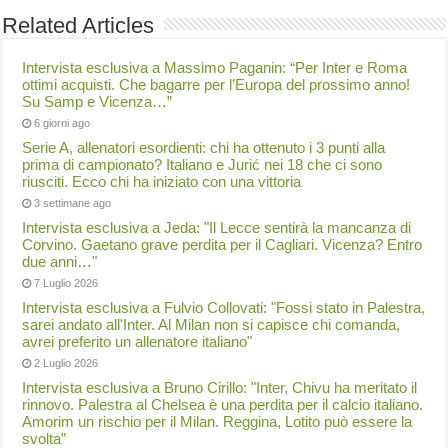
Related Articles
Intervista esclusiva a Massimo Paganin: “Per Inter e Roma
ottimi acquisti. Che bagarre per l’Europa del prossimo anno!
Su Samp e Vicenza…”
6 giorni ago
Serie A, allenatori esordienti: chi ha ottenuto i 3 punti alla
prima di campionato? Italiano e Jurić nei 18 che ci sono
riusciti. Ecco chi ha iniziato con una vittoria
3 settimane ago
Intervista esclusiva a Jeda: "Il Lecce sentirà la mancanza di
Corvino. Gaetano grave perdita per il Cagliari. Vicenza? Entro
due anni…"
7 Luglio 2026
Intervista esclusiva a Fulvio Collovati: "Fossi stato in Palestra,
sarei andato all'Inter. Al Milan non si capisce chi comanda,
avrei preferito un allenatore italiano"
2 Luglio 2026
Intervista esclusiva a Bruno Cirillo: "Inter, Chivu ha meritato il
rinnovo. Palestra al Chelsea è una perdita per il calcio italiano.
Amorim un rischio per il Milan. Reggina, Lotito può essere la
svolta”