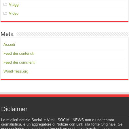
Viaggi
Video
Meta
Accedi
Feed dei contenuti
Feed dei commenti
WordPress.org
Diclaimer
Le migliori notizie Sociali e Virali. SOCIAL NEWS non è una testata
giornalistica, è un aggregatore di Notizie con Link alla fonte Originale. Se
vuoi escludere o includere le tue notizie contattaci tramite la pagina