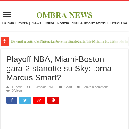
OMBRA NEWS
La mia Ombra | News Online, Notizie Virali e Informazioni Quotidiane
Davanti a tutti c’è l’Inter. La Juve in ritardo, allarme Milan e Roma
Playoff NBA, Miami-Boston
gara-2 stanotte su Sky: torna
Marcus Smart?
Il Conte
1 Gennaio 1970
Sport
Leave a comment
8 Views