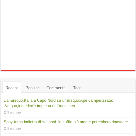
Recent
Popular
Comments
Tags
Dall&rsquo;Italia a Capo Nord su un&rsquo;Ape camperizzata:
l&rsquo;incredibile impresa di Francesco
5 ore ago
Sony torna indietro di sei anni: le cuffie più amate potrebbero rinascere
5 ore ago