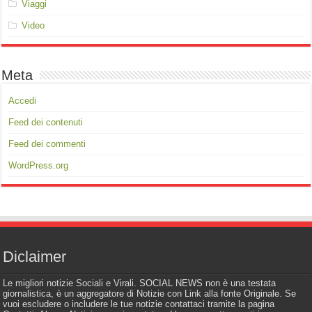
Viaggi
Video
Meta
Accedi
Feed dei contenuti
Feed dei commenti
WordPress.org
Diclaimer
Le migliori notizie Sociali e Virali. SOCIAL NEWS non è una testata
giornalistica, è un aggregatore di Notizie con Link alla fonte Originale. Se
vuoi escludere o includere le tue notizie contattaci tramite la pagina