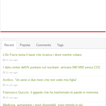
Recent
Popular
Comments
Tags
L'Air Force testa il laser che ricarica i droni mentre volano
12 ore ago
I data center dell'AI puntano sul nucleare: arrivano 680 MW senza CO2
12 ore ago
Acrilico. “Un anno e due mesi che non vedo mia figlia”
13 ore ago
Francesco Guccini, il gigante che ha trasformato le parole in memoria
15 ore ago
Medicina, aumentano i posti disponibili: sono tremila in più