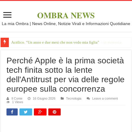
OMBRA NEWS
La mia Ombra | News Online, Notizie Virali e Informazioni Quotidiane
Acrilico. “Un anno e due mesi che non vedo mia figlia”
Francesco Guccini, il gigante che ha trasformato le parole in memoria
Perché Apple è la prima società
tech finita sotto la lente
dell'Antitrust per via delle regole
europee sulla concorrenza
Il Conte
16 Giugno 2026
Tecnologia
Leave a comment
1 Views