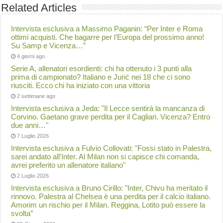
Related Articles
Intervista esclusiva a Massimo Paganin: “Per Inter e Roma
ottimi acquisti. Che bagarre per l’Europa del prossimo anno!
Su Samp e Vicenza…”
4 giorni ago
Serie A, allenatori esordienti: chi ha ottenuto i 3 punti alla
prima di campionato? Italiano e Jurić nei 18 che ci sono
riusciti. Ecco chi ha iniziato con una vittoria
2 settimane ago
Intervista esclusiva a Jeda: "Il Lecce sentirà la mancanza di
Corvino. Gaetano grave perdita per il Cagliari. Vicenza? Entro
due anni…"
7 Luglio 2026
Intervista esclusiva a Fulvio Collovati: "Fossi stato in Palestra,
sarei andato all'Inter. Al Milan non si capisce chi comanda,
avrei preferito un allenatore italiano"
2 Luglio 2026
Intervista esclusiva a Bruno Cirillo: "Inter, Chivu ha meritato il
rinnovo. Palestra al Chelsea è una perdita per il calcio italiano.
Amorim un rischio per il Milan. Reggina, Lotito può essere la
svolta”