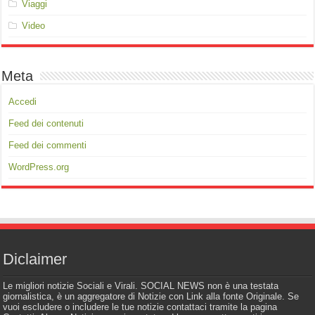
Viaggi
Video
Meta
Accedi
Feed dei contenuti
Feed dei commenti
WordPress.org
Diclaimer
Le migliori notizie Sociali e Virali. SOCIAL NEWS non è una testata
giornalistica, è un aggregatore di Notizie con Link alla fonte Originale. Se
vuoi escludere o includere le tue notizie contattaci tramite la pagina