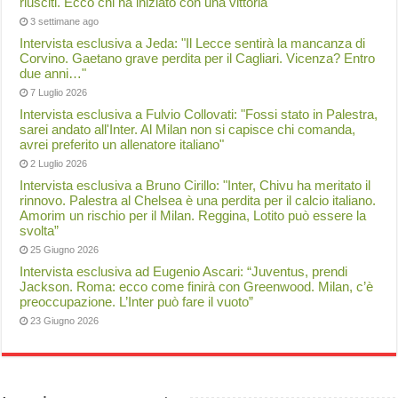
riusciti. Ecco chi ha iniziato con una vittoria
3 settimane ago
Intervista esclusiva a Jeda: "Il Lecce sentirà la mancanza di
Corvino. Gaetano grave perdita per il Cagliari. Vicenza? Entro
due anni…"
7 Luglio 2026
Intervista esclusiva a Fulvio Collovati: "Fossi stato in Palestra,
sarei andato all'Inter. Al Milan non si capisce chi comanda,
avrei preferito un allenatore italiano"
2 Luglio 2026
Intervista esclusiva a Bruno Cirillo: "Inter, Chivu ha meritato il
rinnovo. Palestra al Chelsea è una perdita per il calcio italiano.
Amorim un rischio per il Milan. Reggina, Lotito può essere la
svolta”
25 Giugno 2026
Intervista esclusiva ad Eugenio Ascari: “Juventus, prendi
Jackson. Roma: ecco come finirà con Greenwood. Milan, c’è
preoccupazione. L’Inter può fare il vuoto”
23 Giugno 2026