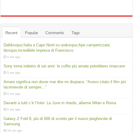
Recent
Popular
Comments
Tags
Dall&rsquo;Italia a Capo Nord su un&rsquo;Ape camperizzata:
l&rsquo;incredibile impresa di Francesco
4 ore ago
Sony torna indietro di sei anni: le cuffie più amate potrebbero rinascere
5 ore ago
Amare significa non dover mai dire mi dispiace. “Avevo citato il film più
lacrimevole di sempre…”
6 ore ago
Davanti a tutti c’è l’Inter. La Juve in ritardo, allarme Milan e Roma
6 ore ago
Galaxy Z Fold 8, più di 600 di sconto per il nuovo pieghevole di
Samsung
18 ore ago