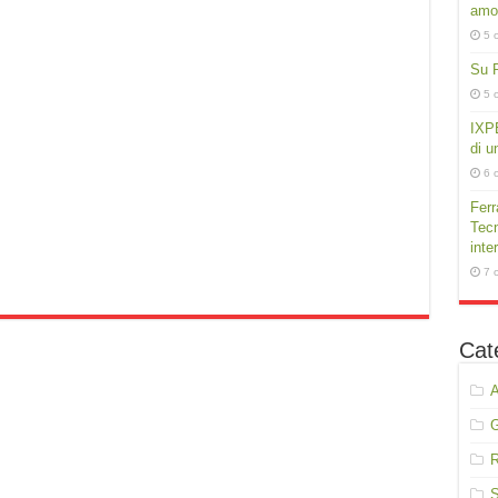
amor
5 
Su P
5 
IXPE
di u
6 
Ferr
Tecn
inte
7 
Cat
A
R
S