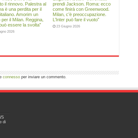
to il rinnovo. Palestra al
prendi Jackson. Roma: ecco
a è una perdita per il
come finirà con Greenwood.
 italiano. Amorim un
Milan, c’è preoccupazione.
o per il Milan. Reggina,
L’Inter può fare il vuoto”
 può essere la svolta”
23 Giugno 2026
ugno 2026
re
connesso
per inviare un commento.
EWS
e di