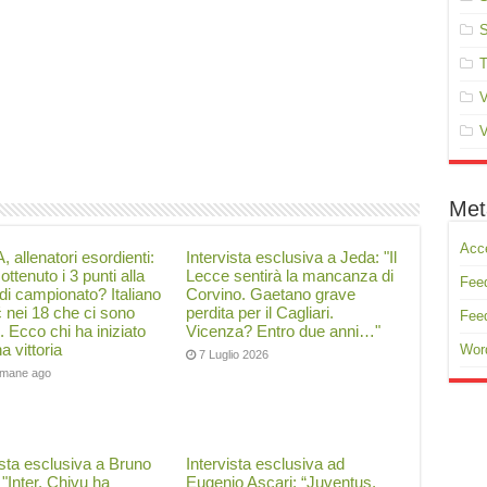
S
T
V
V
Met
Acc
, allenatori esordienti:
Intervista esclusiva a Jeda: "Il
ottenuto i 3 punti alla
Lecce sentirà la mancanza di
Feed
di campionato? Italiano
Corvino. Gaetano grave
ć nei 18 che ci sono
perdita per il Cagliari.
Fee
i. Ecco chi ha iniziato
Vicenza? Entro due anni…"
a vittoria
Wor
7 Luglio 2026
timane ago
ista esclusiva a Bruno
Intervista esclusiva ad
: "Inter, Chivu ha
Eugenio Ascari: “Juventus,