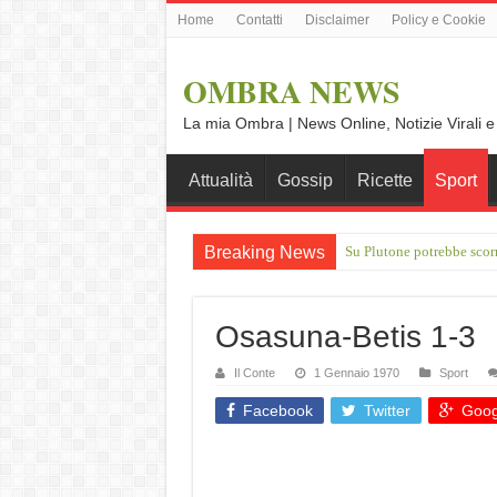
Home
Contatti
Disclaimer
Policy e Cookie
OMBRA NEWS
La mia Ombra | News Online, Notizie Virali e
Attualità
Gossip
Ricette
Sport
Breaking News
Su Plutone potrebbe scor
IXPE: l'osservatorio d NA
Osasuna-Betis 1-3
Il Conte
1 Gennaio 1970
Sport
Facebook
Twitter
Goog