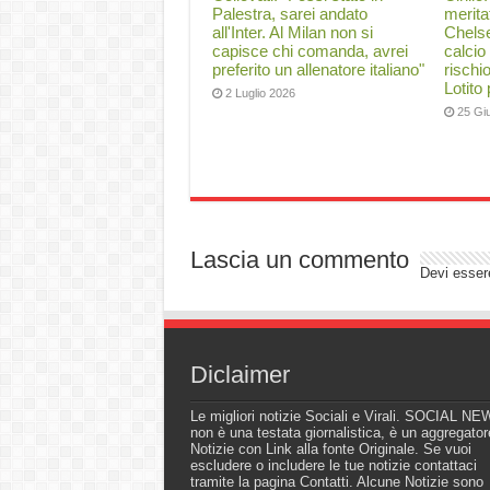
Palestra, sarei andato
merita
all'Inter. Al Milan non si
Chelse
capisce chi comanda, avrei
calcio
preferito un allenatore italiano"
rischi
Lotito
2 Luglio 2026
25 Gi
Lascia un commento
Devi esse
Diclaimer
Le migliori notizie Sociali e Virali. SOCIAL N
non è una testata giornalistica, è un aggregator
Notizie con Link alla fonte Originale. Se vuoi
escludere o includere le tue notizie contattaci
tramite la pagina Contatti. Alcune Notizie sono