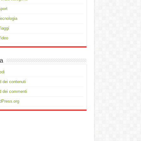
port
ecnologia
iaggi
ideo
a
edi
 dei contenuti
d dei commenti
dPress.org