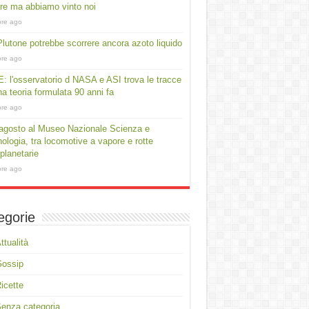
e ma abbiamo vinto noi
ore ago
lutone potrebbe scorrere ancora azoto liquido
ore ago
: l'osservatorio d NASA e ASI trova le tracce
na teoria formulata 90 anni fa
ore ago
agosto al Museo Nazionale Scienza e
ologia, tra locomotive a vapore e rotte
rplanetarie
ore ago
egorie
ttualità
Gossip
icette
enza categoria