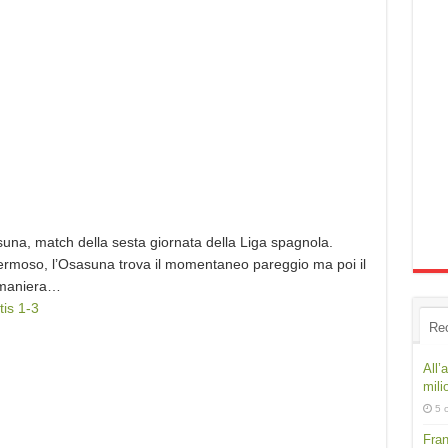
asuna, match della sesta giornata della Liga spagnola.
 Hermoso, l’Osasuna trova il momentaneo pareggio ma poi il
n maniera…
is 1-3
Re
All’
mili
5 
Fran