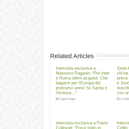
Related Articles
Intervista esclusiva a
Serie A
Massimo Paganin: “Per Inter
chi ha 
e Roma ottimi acquisti. Che
prima 
bagarre per l’Europa del
e Juri
prossimo anno! Su Samp e
riuscit
Vicenza…”
con un
5 giorni ago
2 set
Intervista esclusiva a Fulvio
Interv
Collovati: "Fossi stato in
Cirillo