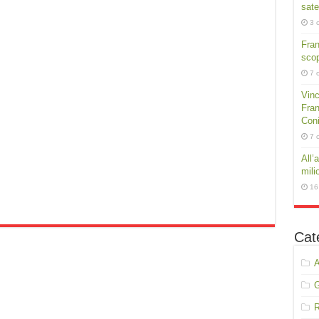
sate
3 
Fra
scop
7 
Vinc
Fran
Conig
7 
All’
mili
16
Cat
A
R