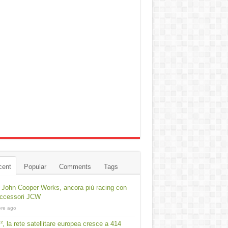
cent
Popular
Comments
Tags
 John Cooper Works, ancora più racing con
accessori JCW
ore ago
², la rete satellitare europea cresce a 414