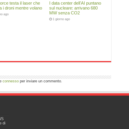
Force testa il laser che
I data center dell'AI puntano
ca i droni mentre volano
sul nucleare: arrivano 680
MW senza CO2
rno ago
1 giorno ago
re
connesso
per inviare un commento.
EWS
e di