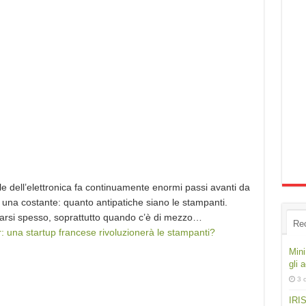
le dell’elettronica fa continuamente enormi passi avanti da
na costante: quanto antipatiche siano le stampanti.
ntarsi spesso, soprattutto quando c’è di mezzo…
Re
: una startup francese rivoluzionerà le stampanti?
Mini
gli 
3 
IRIS