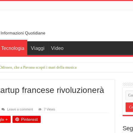
 Informazioni Quotidiane
Tecnologia
Viaggi
Video
disseo, che a Pavana scoprì i mari della musica
rimo incontro con Francesco Guccini in una stalla. Ci chiamava Coniglietti”
artup francese rivoluzionerà
Leave a comment
7 Views
le +
Pinterest
Seg