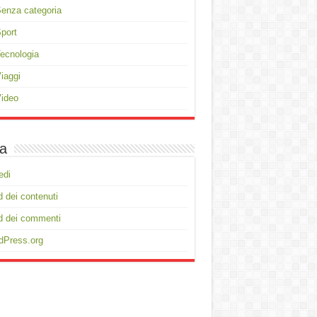
enza categoria
port
ecnologia
iaggi
ideo
a
edi
 dei contenuti
d dei commenti
dPress.org