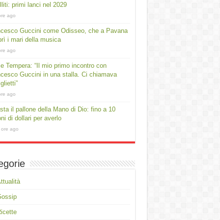
lliti: primi lanci nel 2029
ore ago
ncesco Guccini come Odisseo, che a Pavana
rì i mari della musica
ore ago
e Tempera: “Il mio primo incontro con
cesco Guccini in una stalla. Ci chiamava
lietti”
ore ago
asta il pallone della Mano di Dio: fino a 10
oni di dollari per averlo
 ore ago
egorie
ttualità
Gossip
icette