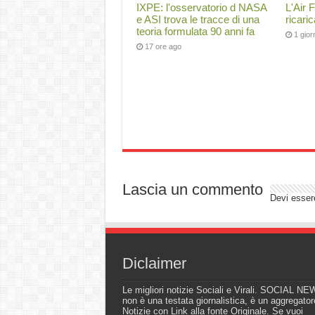
IXPE: l'osservatorio d NASA
L'Air 
e ASI trova le tracce di una
ricari
teoria formulata 90 anni fa
1 gio
17 ore ago
Lascia un commento
Devi esse
Diclaimer
Le migliori notizie Sociali e Virali. SOCIAL N
non è una testata giornalistica, è un aggregator
Notizie con Link alla fonte Originale. Se vuoi