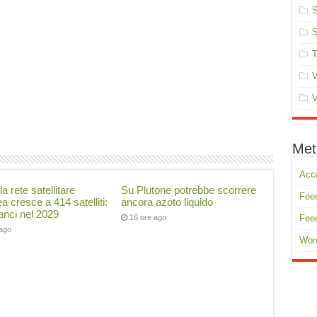
S
S
T
V
V
Met
Acc
la rete satellitare
Su Plutone potrebbe scorrere
Feed
a cresce a 414 satelliti:
ancora azoto liquido
lanci nel 2029
16 ore ago
Fee
 ago
Wor