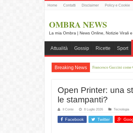
Home
Contatti
Disclaimer
Policy e Cookie
OMBRA NEWS
La mia Ombra | News Online, Notizie Virali e
Attualità
Gossip
Ricette
Sport
Breaking News
Francesco Guccini come O
Vince Tempera: “Il mio p
Open Printer: una st
le stampanti?
Il Conte
8 Luglio 2026
Tecnologia
Facebook
Twitter
Goog