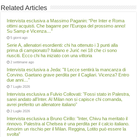
Related Articles
Intervista esclusiva a Massimo Paganin: “Per Inter e Roma
ottimi acquisti. Che bagarre per l’Europa del prossimo anno!
Su Samp e Vicenza…”
5 giorni ago
Serie A, allenatori esordienti: chi ha ottenuto i 3 punti alla
prima di campionato? Italiano e Jurić nei 18 che ci sono
riusciti. Ecco chi ha iniziato con una vittoria
2 settimane ago
Intervista esclusiva a Jeda: "Il Lecce sentirà la mancanza di
Corvino. Gaetano grave perdita per il Cagliari. Vicenza? Entro
due anni…"
7 Luglio 2026
Intervista esclusiva a Fulvio Collovati: "Fossi stato in Palestra,
sarei andato all'Inter. Al Milan non si capisce chi comanda,
avrei preferito un allenatore italiano"
2 Luglio 2026
Intervista esclusiva a Bruno Cirillo: "Inter, Chivu ha meritato il
rinnovo. Palestra al Chelsea è una perdita per il calcio italiano.
Amorim un rischio per il Milan. Reggina, Lotito può essere la
svolta”