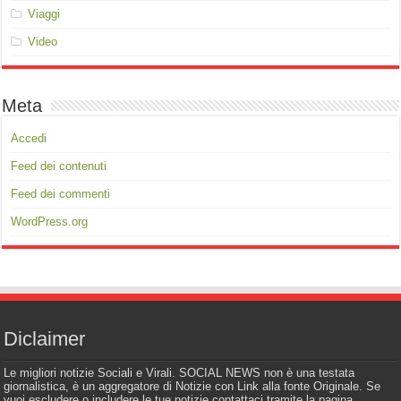
Viaggi
Video
Meta
Accedi
Feed dei contenuti
Feed dei commenti
WordPress.org
Diclaimer
Le migliori notizie Sociali e Virali. SOCIAL NEWS non è una testata
giornalistica, è un aggregatore di Notizie con Link alla fonte Originale. Se
vuoi escludere o includere le tue notizie contattaci tramite la pagina