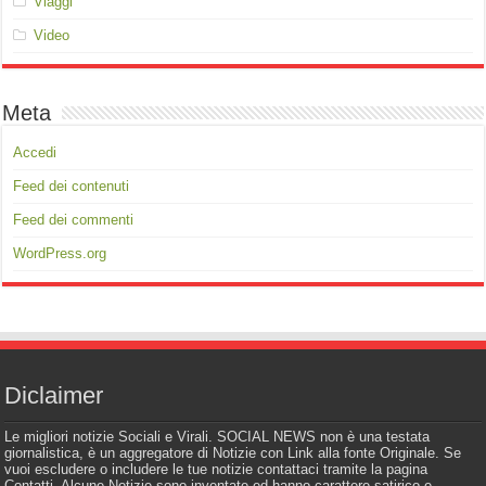
Viaggi
Video
Meta
Accedi
Feed dei contenuti
Feed dei commenti
WordPress.org
Diclaimer
Le migliori notizie Sociali e Virali. SOCIAL NEWS non è una testata
giornalistica, è un aggregatore di Notizie con Link alla fonte Originale. Se
vuoi escludere o includere le tue notizie contattaci tramite la pagina
Contatti. Alcune Notizie sono inventate ed hanno carattere satirico e