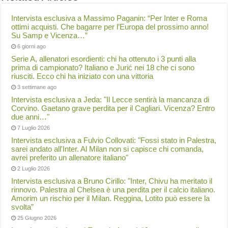
Intervista esclusiva a Massimo Paganin: “Per Inter e Roma
ottimi acquisti. Che bagarre per l’Europa del prossimo anno!
Su Samp e Vicenza…”
6 giorni ago
Serie A, allenatori esordienti: chi ha ottenuto i 3 punti alla
prima di campionato? Italiano e Jurić nei 18 che ci sono
riusciti. Ecco chi ha iniziato con una vittoria
3 settimane ago
Intervista esclusiva a Jeda: "Il Lecce sentirà la mancanza di
Corvino. Gaetano grave perdita per il Cagliari. Vicenza? Entro
due anni…"
7 Luglio 2026
Intervista esclusiva a Fulvio Collovati: "Fossi stato in Palestra,
sarei andato all'Inter. Al Milan non si capisce chi comanda,
avrei preferito un allenatore italiano"
2 Luglio 2026
Intervista esclusiva a Bruno Cirillo: "Inter, Chivu ha meritato il
rinnovo. Palestra al Chelsea è una perdita per il calcio italiano.
Amorim un rischio per il Milan. Reggina, Lotito può essere la
svolta”
25 Giugno 2026