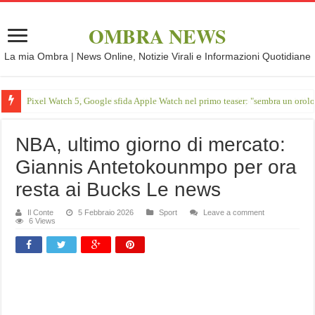
OMBRA NEWS
La mia Ombra | News Online, Notizie Virali e Informazioni Quotidiane
Pixel Watch 5, Google sfida Apple Watch nel primo teaser: "sembra un orol
NBA, ultimo giorno di mercato:
Giannis Antetokounmpo per ora
resta ai Bucks Le news
Il Conte
5 Febbraio 2026
Sport
Leave a comment
6 Views