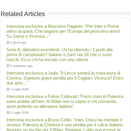
Related Articles
Intervista esclusiva a Massimo Paganin: “Per Inter e Roma
ottimi acquisti. Che bagarre per l’Europa del prossimo anno!
Su Samp e Vicenza…”
6 giorni ago
Serie A, allenatori esordienti: chi ha ottenuto i 3 punti alla
prima di campionato? Italiano e Jurić nei 18 che ci sono
riusciti. Ecco chi ha iniziato con una vittoria
3 settimane ago
Intervista esclusiva a Jeda: "Il Lecce sentirà la mancanza di
Corvino. Gaetano grave perdita per il Cagliari. Vicenza? Entro
due anni…"
7 Luglio 2026
Intervista esclusiva a Fulvio Collovati: "Fossi stato in Palestra,
sarei andato all'Inter. Al Milan non si capisce chi comanda,
avrei preferito un allenatore italiano"
2 Luglio 2026
Intervista esclusiva a Bruno Cirillo: "Inter, Chivu ha meritato il
rinnovo. Palestra al Chelsea è una perdita per il calcio italiano.
Amorim un rischio per il Milan. Reggina, Lotito può essere la