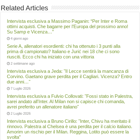
Related Articles
Intervista esclusiva a Massimo Paganin: “Per Inter e Roma
ottimi acquisti. Che bagarre per l’Europa del prossimo anno!
Su Samp e Vicenza…”
4 giorni ago
Serie A, allenatori esordienti: chi ha ottenuto i 3 punti alla
prima di campionato? Italiano e Jurić nei 18 che ci sono
riusciti. Ecco chi ha iniziato con una vittoria
2 settimane ago
Intervista esclusiva a Jeda: "Il Lecce sentirà la mancanza di
Corvino. Gaetano grave perdita per il Cagliari. Vicenza? Entro
due anni…"
7 Luglio 2026
Intervista esclusiva a Fulvio Collovati: "Fossi stato in Palestra,
sarei andato all'Inter. Al Milan non si capisce chi comanda,
avrei preferito un allenatore italiano"
2 Luglio 2026
Intervista esclusiva a Bruno Cirillo: "Inter, Chivu ha meritato il
rinnovo. Palestra al Chelsea è una perdita per il calcio italiano.
Amorim un rischio per il Milan. Reggina, Lotito può essere la
svolta”