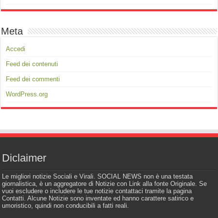
Meta
Accedi
Feed dei contenuti
Feed dei commenti
WordPress.org
Diclaimer
Le migliori notizie Sociali e Virali. SOCIAL NEWS non è una testata
giornalistica, è un aggregatore di Notizie con Link alla fonte Originale. Se
vuoi escludere o includere le tue notizie contattaci tramite la pagina
Contatti. Alcune Notizie sono inventate ed hanno carattere satirico e
umoristico, quindi non conducibili a fatti reali.