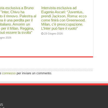
ista esclusiva a Bruno
Intervista esclusiva ad
: "Inter, Chivu ha
Eugenio Ascari: “Juventus,
to il rinnovo. Palestra al
prendi Jackson. Roma: ecco
a è una perdita per il
come finirà con Greenwood.
 italiano. Amorim un
Milan, c’è preoccupazione.
o per il Milan. Reggina,
L’Inter può fare il vuoto”
 può essere la svolta”
23 Giugno 2026
ugno 2026
re
connesso
per inviare un commento.
EWS