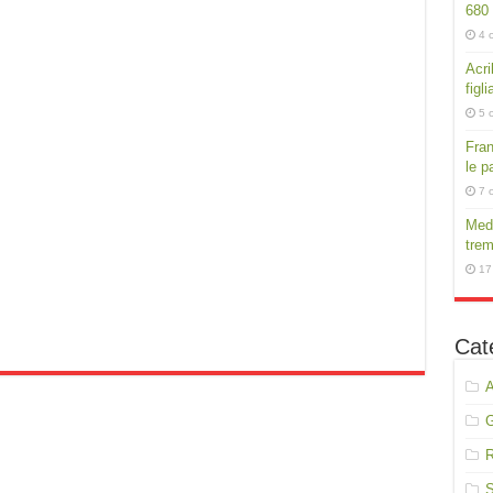
680
4 
Acri
figli
5 
Fran
le p
7 
Medi
trem
17
Cat
A
R
S