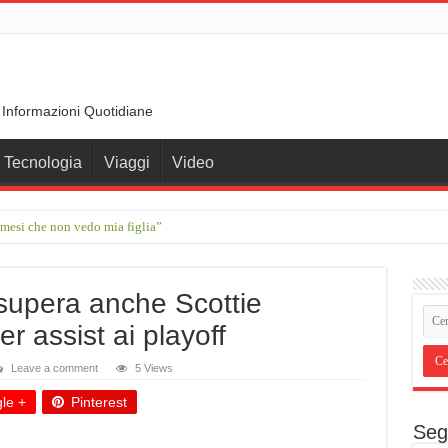
 Informazioni Quotidiane
Tecnologia
Viaggi
Video
 mesi che non vedo mia figlia”
ante che ha trasformato le parole in memoria
upera anche Scottie
er assist ai playoff
Leave a comment
5 Views
le +
Pinterest
Seg