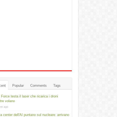
cent
Popular
Comments
Tags
r Force testa il laser che ricarica i droni
re volano
ore ago
ta center dell'AI puntano sul nucleare: arrivano