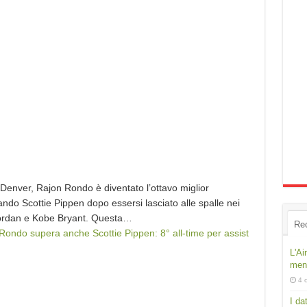
o Denver, Rajon Rondo è diventato l’ottavo miglior
ando Scottie Pippen dopo essersi lasciato alle spalle nei
 Jordan e Kobe Bryant. Questa…
Re
ondo supera anche Scottie Pippen: 8° all-time per assist
L'Ai
ment
4 
I da