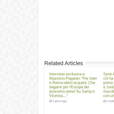
Related Articles
Intervista esclusiva a
Serie A
Massimo Paganin: “Per Inter
chi ha 
e Roma ottimi acquisti. Che
prima 
bagarre per l’Europa del
e Juri
prossimo anno! Su Samp e
riuscit
Vicenza…”
con un
4 giorni ago
2 set