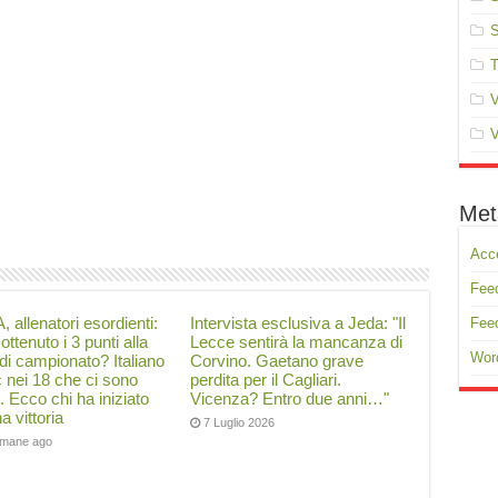
S
T
V
V
Met
Acc
Feed
, allenatori esordienti:
Intervista esclusiva a Jeda: "Il
Fee
ottenuto i 3 punti alla
Lecce sentirà la mancanza di
Wor
di campionato? Italiano
Corvino. Gaetano grave
ć nei 18 che ci sono
perdita per il Cagliari.
i. Ecco chi ha iniziato
Vicenza? Entro due anni…"
a vittoria
7 Luglio 2026
timane ago