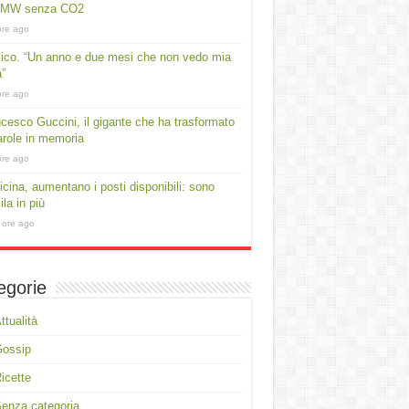
 MW senza CO2
ore ago
lico. “Un anno e due mesi che non vedo mia
a”
ore ago
cesco Guccini, il gigante che ha trasformato
arole in memoria
ore ago
cina, aumentano i posti disponibili: sono
ila in più
 ore ago
egorie
ttualità
Gossip
icette
enza categoria