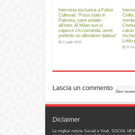
Intervista esclusiva a Fulvio
Interv
Collovati: "Fossi stato in
Cirillo
Palestra, sarei andato
merita
all'Inter. Al Milan non si
Chelse
capisce chi comanda, avrei
calcio
preferito un allenatore italiano"
rischi
Lotito
2 Luglio 2026
25 Gi
Lascia un commento
Devi esse
Diclaimer
Le migliori notizie Sociali e Virali. SOCIAL N