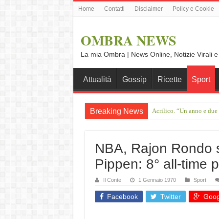
Home
Contatti
Disclaimer
Policy e Cookie
OMBRA NEWS
La mia Ombra | News Online, Notizie Virali e
Attualità
Gossip
Ricette
Sport
Breaking News
Acrilico. “Un anno e due
Francesco Guccini, il gig
NBA, Rajon Rondo s
Pippen: 8° all-time p
Il Conte
1 Gennaio 1970
Sport
Facebook
Twitter
Goog