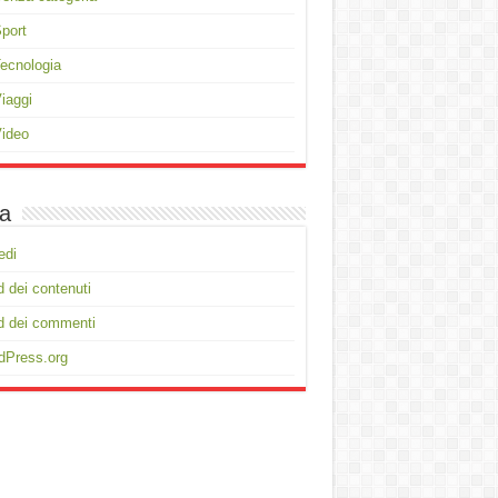
port
ecnologia
iaggi
ideo
a
edi
 dei contenuti
d dei commenti
dPress.org