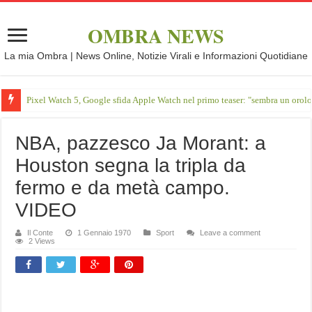
OMBRA NEWS
La mia Ombra | News Online, Notizie Virali e Informazioni Quotidiane
Pixel Watch 5, Google sfida Apple Watch nel primo teaser: "sembra un orol
NBA, pazzesco Ja Morant: a
Houston segna la tripla da
fermo e da metà campo.
VIDEO
Il Conte
1 Gennaio 1970
Sport
Leave a comment
2 Views