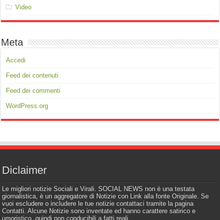
Video
Meta
Accedi
Feed dei contenuti
Feed dei commenti
WordPress.org
Diclaimer
Le migliori notizie Sociali e Virali. SOCIAL NEWS non è una testata
giornalistica, è un aggregatore di Notizie con Link alla fonte Originale. Se
vuoi escludere o includere le tue notizie contattaci tramite la pagina
Contatti. Alcune Notizie sono inventate ed hanno carattere satirico e
umoristico, quindi non conducibili a fatti reali.