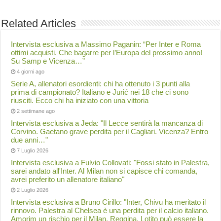
Related Articles
Intervista esclusiva a Massimo Paganin: “Per Inter e Roma
ottimi acquisti. Che bagarre per l’Europa del prossimo anno!
Su Samp e Vicenza…”
4 giorni ago
Serie A, allenatori esordienti: chi ha ottenuto i 3 punti alla
prima di campionato? Italiano e Jurić nei 18 che ci sono
riusciti. Ecco chi ha iniziato con una vittoria
2 settimane ago
Intervista esclusiva a Jeda: "Il Lecce sentirà la mancanza di
Corvino. Gaetano grave perdita per il Cagliari. Vicenza? Entro
due anni…"
7 Luglio 2026
Intervista esclusiva a Fulvio Collovati: "Fossi stato in Palestra,
sarei andato all'Inter. Al Milan non si capisce chi comanda,
avrei preferito un allenatore italiano"
2 Luglio 2026
Intervista esclusiva a Bruno Cirillo: "Inter, Chivu ha meritato il
rinnovo. Palestra al Chelsea è una perdita per il calcio italiano.
Amorim un rischio per il Milan. Reggina, Lotito può essere la