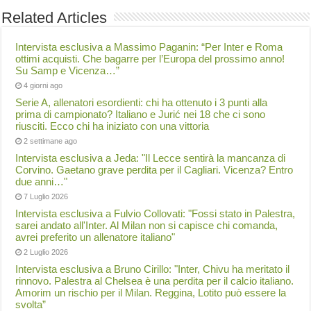
Related Articles
Intervista esclusiva a Massimo Paganin: “Per Inter e Roma
ottimi acquisti. Che bagarre per l’Europa del prossimo anno!
Su Samp e Vicenza…”
4 giorni ago
Serie A, allenatori esordienti: chi ha ottenuto i 3 punti alla
prima di campionato? Italiano e Jurić nei 18 che ci sono
riusciti. Ecco chi ha iniziato con una vittoria
2 settimane ago
Intervista esclusiva a Jeda: "Il Lecce sentirà la mancanza di
Corvino. Gaetano grave perdita per il Cagliari. Vicenza? Entro
due anni…"
7 Luglio 2026
Intervista esclusiva a Fulvio Collovati: "Fossi stato in Palestra,
sarei andato all'Inter. Al Milan non si capisce chi comanda,
avrei preferito un allenatore italiano"
2 Luglio 2026
Intervista esclusiva a Bruno Cirillo: "Inter, Chivu ha meritato il
rinnovo. Palestra al Chelsea è una perdita per il calcio italiano.
Amorim un rischio per il Milan. Reggina, Lotito può essere la
svolta”