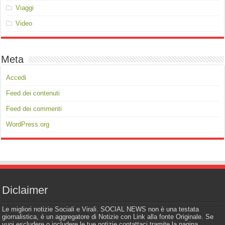
Viaggi
Video
Meta
Accedi
Feed dei contenuti
Feed dei commenti
WordPress.org
Diclaimer
Le migliori notizie Sociali e Virali. SOCIAL NEWS non è una testata
giornalistica, è un aggregatore di Notizie con Link alla fonte Originale. Se
vuoi escludere o includere le tue notizie contattaci tramite la pagina