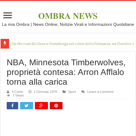
OMBRA NEWS
La mia Ombra | News Online, Notizie Virali e Informazioni Quotidiane
On the road da Ulma a Norimberga nel cuore della Germania, tra Danubio e 
NBA, Minnesota Timberwolves,
proprietà contesa: Arron Afflalo
torna alla carica
Il Conte
1 Gennaio 1970
Sport
Leave a comment
7 Views