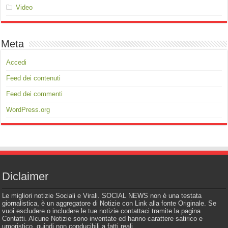
Video
Meta
Accedi
Feed dei contenuti
Feed dei commenti
WordPress.org
Diclaimer
Le migliori notizie Sociali e Virali. SOCIAL NEWS non è una testata
giornalistica, è un aggregatore di Notizie con Link alla fonte Originale. Se
vuoi escludere o includere le tue notizie contattaci tramite la pagina
Contatti. Alcune Notizie sono inventate ed hanno carattere satirico e
umoristico, quindi non conducibili a fatti reali.