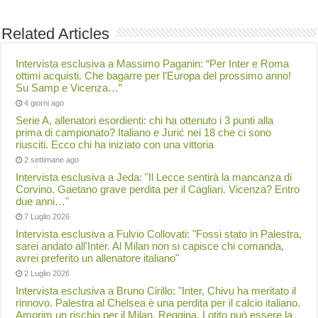
Related Articles
Intervista esclusiva a Massimo Paganin: “Per Inter e Roma
ottimi acquisti. Che bagarre per l’Europa del prossimo anno!
Su Samp e Vicenza…”
4 giorni ago
Serie A, allenatori esordienti: chi ha ottenuto i 3 punti alla
prima di campionato? Italiano e Jurić nei 18 che ci sono
riusciti. Ecco chi ha iniziato con una vittoria
2 settimane ago
Intervista esclusiva a Jeda: "Il Lecce sentirà la mancanza di
Corvino. Gaetano grave perdita per il Cagliari. Vicenza? Entro
due anni…"
7 Luglio 2026
Intervista esclusiva a Fulvio Collovati: "Fossi stato in Palestra,
sarei andato all'Inter. Al Milan non si capisce chi comanda,
avrei preferito un allenatore italiano"
2 Luglio 2026
Intervista esclusiva a Bruno Cirillo: "Inter, Chivu ha meritato il
rinnovo. Palestra al Chelsea è una perdita per il calcio italiano.
Amorim un rischio per il Milan. Reggina, Lotito può essere la