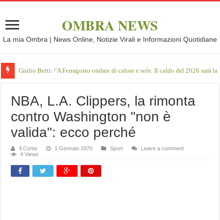
OMBRA NEWS
La mia Ombra | News Online, Notizie Virali e Informazioni Quotidiane
Giulio Betti: “A Ferragosto ondate di calore e sole. Il caldo del 2026 sarà l
NBA, L.A. Clippers, la rimonta
contro Washington "non è
valida": ecco perché
Il Conte
1 Gennaio 1970
Sport
Leave a comment
4 Views