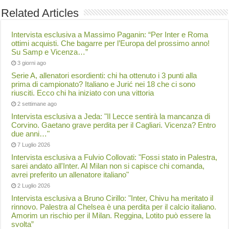
Related Articles
Intervista esclusiva a Massimo Paganin: “Per Inter e Roma
ottimi acquisti. Che bagarre per l’Europa del prossimo anno!
Su Samp e Vicenza…”
3 giorni ago
Serie A, allenatori esordienti: chi ha ottenuto i 3 punti alla
prima di campionato? Italiano e Jurić nei 18 che ci sono
riusciti. Ecco chi ha iniziato con una vittoria
2 settimane ago
Intervista esclusiva a Jeda: "Il Lecce sentirà la mancanza di
Corvino. Gaetano grave perdita per il Cagliari. Vicenza? Entro
due anni…"
7 Luglio 2026
Intervista esclusiva a Fulvio Collovati: "Fossi stato in Palestra,
sarei andato all'Inter. Al Milan non si capisce chi comanda,
avrei preferito un allenatore italiano"
2 Luglio 2026
Intervista esclusiva a Bruno Cirillo: "Inter, Chivu ha meritato il
rinnovo. Palestra al Chelsea è una perdita per il calcio italiano.
Amorim un rischio per il Milan. Reggina, Lotito può essere la
svolta”