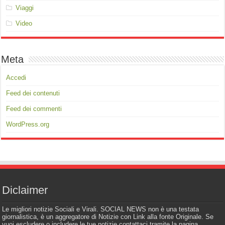
Viaggi
Video
Meta
Accedi
Feed dei contenuti
Feed dei commenti
WordPress.org
Diclaimer
Le migliori notizie Sociali e Virali. SOCIAL NEWS non è una testata
giornalistica, è un aggregatore di Notizie con Link alla fonte Originale. Se
vuoi escludere o includere le tue notizie contattaci tramite la pagina