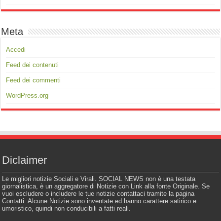
Meta
Accedi
Feed dei contenuti
Feed dei commenti
WordPress.org
Diclaimer
Le migliori notizie Sociali e Virali. SOCIAL NEWS non è una testata
giornalistica, è un aggregatore di Notizie con Link alla fonte Originale. Se
vuoi escludere o includere le tue notizie contattaci tramite la pagina
Contatti. Alcune Notizie sono inventate ed hanno carattere satirico e
umoristico, quindi non conducibili a fatti reali.