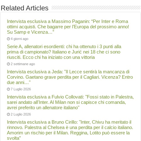
Related Articles
Intervista esclusiva a Massimo Paganin: “Per Inter e Roma
ottimi acquisti. Che bagarre per l’Europa del prossimo anno!
Su Samp e Vicenza…”
4 giorni ago
Serie A, allenatori esordienti: chi ha ottenuto i 3 punti alla
prima di campionato? Italiano e Jurić nei 18 che ci sono
riusciti. Ecco chi ha iniziato con una vittoria
2 settimane ago
Intervista esclusiva a Jeda: "Il Lecce sentirà la mancanza di
Corvino. Gaetano grave perdita per il Cagliari. Vicenza? Entro
due anni…"
7 Luglio 2026
Intervista esclusiva a Fulvio Collovati: "Fossi stato in Palestra,
sarei andato all'Inter. Al Milan non si capisce chi comanda,
avrei preferito un allenatore italiano"
2 Luglio 2026
Intervista esclusiva a Bruno Cirillo: "Inter, Chivu ha meritato il
rinnovo. Palestra al Chelsea è una perdita per il calcio italiano.
Amorim un rischio per il Milan. Reggina, Lotito può essere la
svolta”