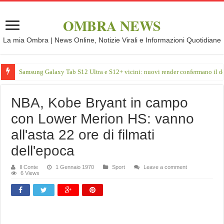
OMBRA NEWS
La mia Ombra | News Online, Notizie Virali e Informazioni Quotidiane
Samsung Galaxy Tab S12 Ultra e S12+ vicini: nuovi render confermano il d
NBA, Kobe Bryant in campo
con Lower Merion HS: vanno
all'asta 22 ore di filmati
dell'epoca
Il Conte
1 Gennaio 1970
Sport
Leave a comment
6 Views