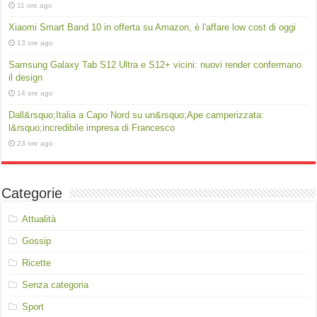
11 ore ago
Xiaomi Smart Band 10 in offerta su Amazon, è l'affare low cost di oggi
13 ore ago
Samsung Galaxy Tab S12 Ultra e S12+ vicini: nuovi render confermano
il design
14 ore ago
Dall&rsquo;Italia a Capo Nord su un&rsquo;Ape camperizzata:
l&rsquo;incredibile impresa di Francesco
23 ore ago
Categorie
Attualità
Gossip
Ricette
Senza categoria
Sport