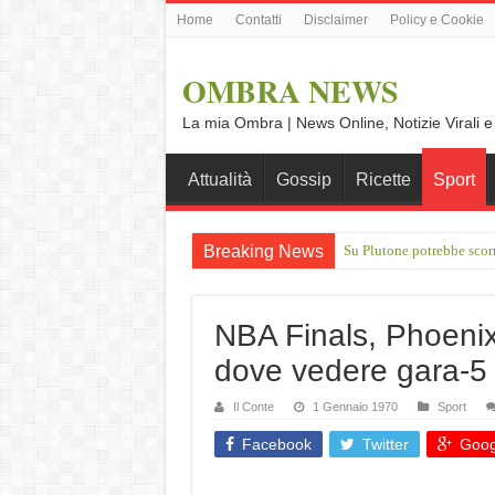
Home
Contatti
Disclaimer
Policy e Cookie
OMBRA NEWS
La mia Ombra | News Online, Notizie Virali e
Attualità
Gossip
Ricette
Sport
Breaking News
Su Plutone potrebbe scor
IXPE: l'osservatorio d NA
NBA Finals, Phoeni
dove vedere gara-5 
Il Conte
1 Gennaio 1970
Sport
Facebook
Twitter
Goog