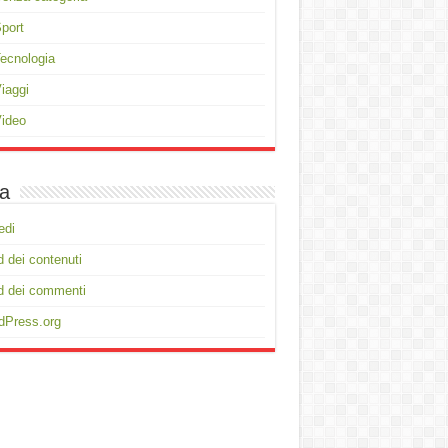
port
ecnologia
iaggi
ideo
a
edi
 dei contenuti
d dei commenti
dPress.org