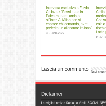
Intervista esclusiva a Fulvio
Interv
Collovati: "Fossi stato in
Cirillo
Palestra, sarei andato
merita
all'Inter. Al Milan non si
Chelse
capisce chi comanda, avrei
calcio
preferito un allenatore italiano"
rischi
Lotito
2 Luglio 2026
25 Gi
Lascia un commento
Devi esse
Diclaimer
Le migliori notizie Sociali e Virali. SOCIAL N