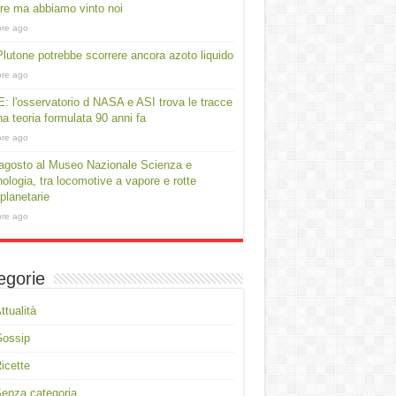
e ma abbiamo vinto noi
ore ago
lutone potrebbe scorrere ancora azoto liquido
ore ago
: l'osservatorio d NASA e ASI trova le tracce
na teoria formulata 90 anni fa
ore ago
agosto al Museo Nazionale Scienza e
ologia, tra locomotive a vapore e rotte
rplanetarie
ore ago
egorie
ttualità
Gossip
icette
enza categoria