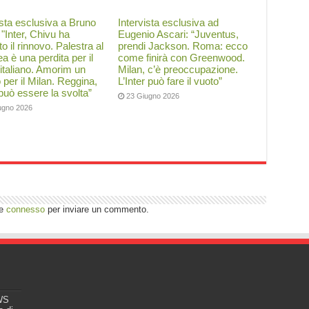
ista esclusiva a Bruno
Intervista esclusiva ad
: "Inter, Chivu ha
Eugenio Ascari: “Juventus,
to il rinnovo. Palestra al
prendi Jackson. Roma: ecco
a è una perdita per il
come finirà con Greenwood.
 italiano. Amorim un
Milan, c’è preoccupazione.
o per il Milan. Reggina,
L’Inter può fare il vuoto”
 può essere la svolta”
23 Giugno 2026
ugno 2026
re
connesso
per inviare un commento.
EWS