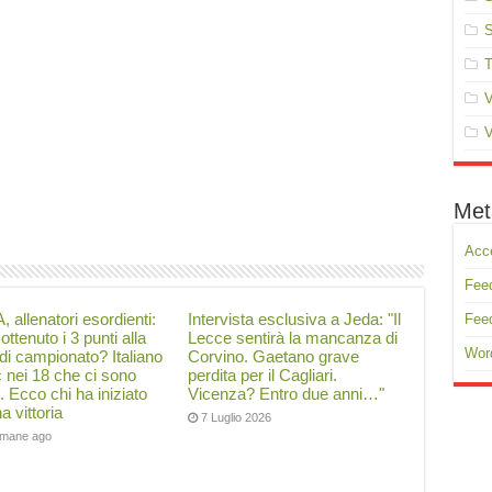
S
T
V
V
Met
Acc
Feed
, allenatori esordienti:
Intervista esclusiva a Jeda: "Il
Fee
ottenuto i 3 punti alla
Lecce sentirà la mancanza di
Wor
di campionato? Italiano
Corvino. Gaetano grave
ć nei 18 che ci sono
perdita per il Cagliari.
i. Ecco chi ha iniziato
Vicenza? Entro due anni…"
a vittoria
7 Luglio 2026
timane ago