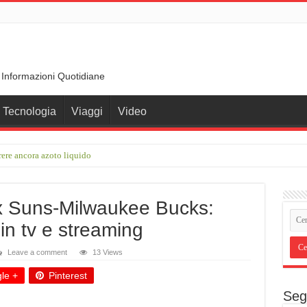
 Informazioni Quotidiane
Tecnologia
Viaggi
Video
rere ancora azoto liquido
SA e ASI trova le tracce di una teoria formulata 90 anni fa
x Suns-Milwaukee Bucks:
in tv e streaming
Leave a comment
13 Views
le +
Pinterest
Seg