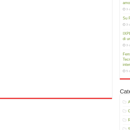
amor
3 
Su P
3 
IXPE
di u
3 
Ferr
Tecn
inte
5 
Cat
A
R
S