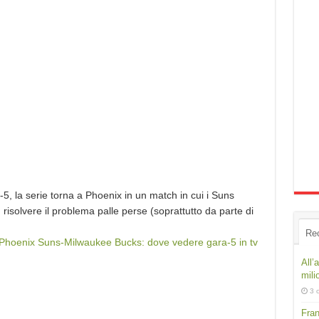
5, la serie torna a Phoenix in un match in cui i Suns
risolvere il problema palle perse (soprattutto da parte di
Re
 Phoenix Suns-Milwaukee Bucks: dove vedere gara-5 in tv
All’
mili
3 
Fran