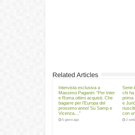
Related Articles
Intervista esclusiva a
Serie A
Massimo Paganin: “Per Inter
chi ha 
e Roma ottimi acquisti. Che
prima 
bagarre per l’Europa del
e Juri
prossimo anno! Su Samp e
riuscit
Vicenza…”
con un
5 giorni ago
2 set