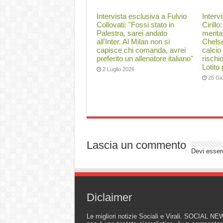
Intervista esclusiva a Fulvio
Interv
Collovati: "Fossi stato in
Cirillo
Palestra, sarei andato
merita
all'Inter. Al Milan non si
Chelse
capisce chi comanda, avrei
calcio
preferito un allenatore italiano"
rischi
Lotito
2 Luglio 2026
25 Gi
Lascia un commento
Devi esse
Diclaimer
Le migliori notizie Sociali e Virali. SOCIAL N