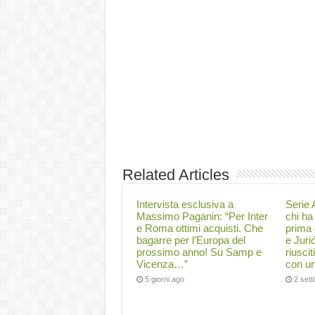
Related Articles
Intervista esclusiva a
Serie A
Massimo Paganin: “Per Inter
chi ha 
e Roma ottimi acquisti. Che
prima 
bagarre per l’Europa del
e Juri
prossimo anno! Su Samp e
riuscit
Vicenza…”
con un
5 giorni ago
2 set