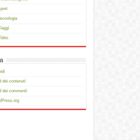
port
ecnologia
iaggi
ideo
a
edi
 dei contenuti
d dei commenti
dPress.org