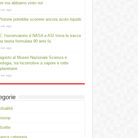
e ma abbiamo vinto noi
 ore ago
lutone potrebbe scorrere ancora azoto liquido
 ore ago
: l'osservatorio d NASA e ASI trova le tracce
na teoria formulata 90 anni fa
 ore ago
agosto al Museo Nazionale Scienza e
ologia, tra locomotive a vapore e rotte
rplanetarie
 ore ago
egorie
ttualità
Gossip
icette
enza categoria