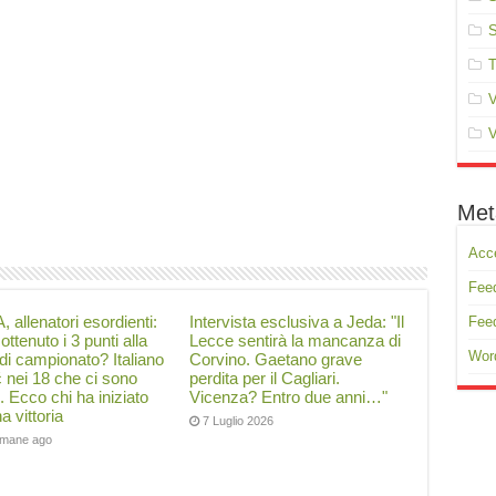
S
T
V
V
Met
Acc
Feed
, allenatori esordienti:
Intervista esclusiva a Jeda: "Il
Fee
ottenuto i 3 punti alla
Lecce sentirà la mancanza di
Wor
di campionato? Italiano
Corvino. Gaetano grave
ć nei 18 che ci sono
perdita per il Cagliari.
i. Ecco chi ha iniziato
Vicenza? Entro due anni…"
a vittoria
7 Luglio 2026
timane ago