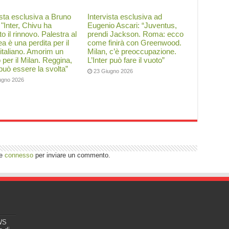
ista esclusiva a Bruno
Intervista esclusiva ad
: "Inter, Chivu ha
Eugenio Ascari: “Juventus,
to il rinnovo. Palestra al
prendi Jackson. Roma: ecco
a è una perdita per il
come finirà con Greenwood.
 italiano. Amorim un
Milan, c’è preoccupazione.
o per il Milan. Reggina,
L’Inter può fare il vuoto”
 può essere la svolta”
23 Giugno 2026
ugno 2026
re
connesso
per inviare un commento.
EWS