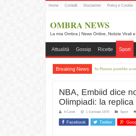
Home
Contatti
Disclaimer
Policy e Cookie
OMBRA NEWS
La mia Ombra | News Online, Notizie Virali e
Attualità
Gossip
Ricette
Sport
Breaking News
Su Plutone potrebbe scor
IXPE: l'osservatorio d NA
NBA, Embiid dice no 
Olimpiadi: la repli
Il Conte
1 Gennaio 1970
Sport
Facebook
Twitter
Goog