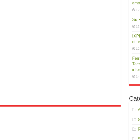
amor
12
Su P
12
IXPE
di u
12
Ferr
Tecn
inte
14
Cat
A
R
S