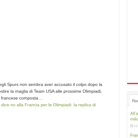
degli Spurs non sembra aver accusato il colpo dopo la
vestire la maglia di Team USA alle prossime Olimpiadi,
ine francese composta…
Re
ice no alla Francia per le Olimpiadi: la replica di
All’
mili
12
Fran