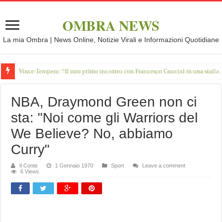
OMBRA NEWS
La mia Ombra | News Online, Notizie Virali e Informazioni Quotidiane
Vince Tempera: “Il mio primo incontro con Francesco Guccini in una stalla.
NBA, Draymond Green non ci
sta: "Noi come gli Warriors del
We Believe? No, abbiamo
Curry"
Il Conte
1 Gennaio 1970
Sport
Leave a comment
6 Views