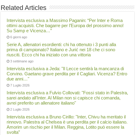
Related Articles
Intervista esclusiva a Massimo Paganin: “Per Inter e Roma
ottimi acquisti. Che bagarre per l’Europa del prossimo anno!
Su Samp e Vicenza…”
6 giorni ago
Serie A, allenatori esordienti: chi ha ottenuto i 3 punti alla
prima di campionato? Italiano e Jurić nei 18 che ci sono
riusciti. Ecco chi ha iniziato con una vittoria
3 settimane ago
Intervista esclusiva a Jeda: "Il Lecce sentirà la mancanza di
Corvino. Gaetano grave perdita per il Cagliari. Vicenza? Entro
due anni…"
7 Luglio 2026
Intervista esclusiva a Fulvio Collovati: "Fossi stato in Palestra,
sarei andato all'Inter. Al Milan non si capisce chi comanda,
avrei preferito un allenatore italiano"
2 Luglio 2026
Intervista esclusiva a Bruno Cirillo: "Inter, Chivu ha meritato il
rinnovo. Palestra al Chelsea è una perdita per il calcio italiano.
Amorim un rischio per il Milan. Reggina, Lotito può essere la
svolta”