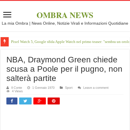
OMBRA NEWS
La mia Ombra | News Online, Notizie Virali e Informazioni Quotidiane
Pixel Watch 5, Google sfida Apple Watch nel primo teaser: "sembra un orol
NBA, Draymond Green chiede
scusa a Poole per il pugno, non
salterà partite
Il Conte
1 Gennaio 1970
Sport
Leave a comment
4 Views