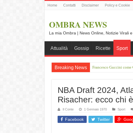
Home
Contatti
Disclaimer
Policy e Cookie
OMBRA NEWS
La mia Ombra | News Online, Notizie Virali e
Attualità
Gossip
Ricette
Sport
Breaking News
Francesco Guccini come O
Vince Tempera: “Il mio p
NBA Draft 2024, Atl
Risacher: ecco chi 
Il Conte
1 Gennaio 1970
Sport
Facebook
Twitter
Goog