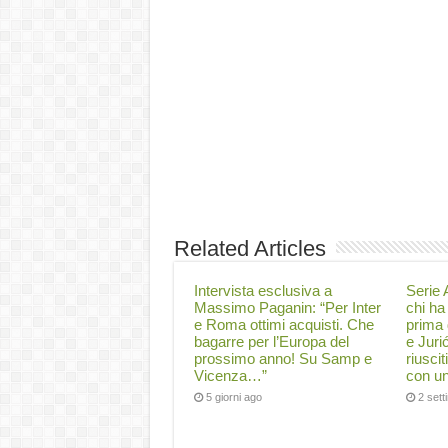
Related Articles
Intervista esclusiva a
Serie A
Massimo Paganin: “Per Inter
chi ha 
e Roma ottimi acquisti. Che
prima 
bagarre per l’Europa del
e Juri
prossimo anno! Su Samp e
riuscit
Vicenza…”
con un
5 giorni ago
2 set