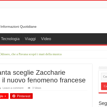
 Informazioni Quotidiane
Tecnologia
Viaggi
Video
disseo, che a Pavana scoprì i mari della musica
rimo incontro con Francesco Guccini in una stalla. Ci chiamava Coniglietti”
anta sceglie Zaccharie
è il nuovo fenomeno francese
Leave a comment
3 Views
le +
Pinterest
Seg