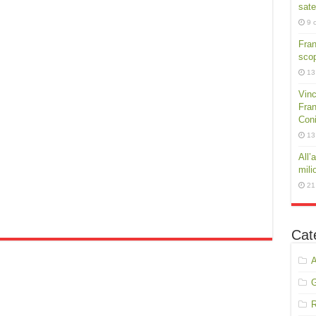
sate
9 
Fra
scop
13
Vinc
Fran
Conig
13
All’
mili
21
Cat
A
R