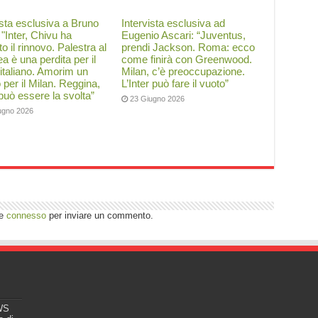
ista esclusiva a Bruno
Intervista esclusiva ad
: "Inter, Chivu ha
Eugenio Ascari: “Juventus,
to il rinnovo. Palestra al
prendi Jackson. Roma: ecco
a è una perdita per il
come finirà con Greenwood.
 italiano. Amorim un
Milan, c’è preoccupazione.
o per il Milan. Reggina,
L’Inter può fare il vuoto”
 può essere la svolta”
23 Giugno 2026
ugno 2026
re
connesso
per inviare un commento.
EWS