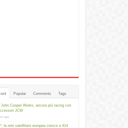
cent
Popular
Comments
Tags
 John Cooper Works, ancora più racing con
accessori JCW
ore ago
², la rete satellitare europea cresce a 414