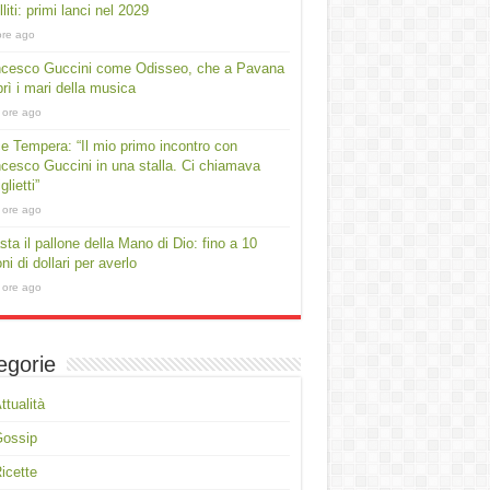
lliti: primi lanci nel 2029
ore ago
ncesco Guccini come Odisseo, che a Pavana
rì i mari della musica
 ore ago
e Tempera: “Il mio primo incontro con
cesco Guccini in una stalla. Ci chiamava
lietti”
 ore ago
asta il pallone della Mano di Dio: fino a 10
oni di dollari per averlo
 ore ago
egorie
ttualità
Gossip
icette