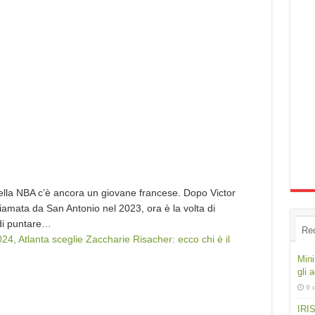
della NBA c’è ancora un giovane francese. Dopo Victor
mata da San Antonio nel 2023, ora è la volta di
 di puntare…
Re
24, Atlanta sceglie Zaccharie Risacher: ecco chi è il
Mini
gli 
9 
IRIS