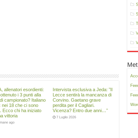
S
S
T
V
V
Met
Acc
Feed
, allenatori esordienti:
Intervista esclusiva a Jeda: "Il
ottenuto i 3 punti alla
Lecce sentirà la mancanza di
Fee
di campionato? Italiano
Corvino. Gaetano grave
Wor
ć nei 18 che ci sono
perdita per il Cagliari.
i. Ecco chi ha iniziato
Vicenza? Entro due anni…"
a vittoria
7 Luglio 2026
timane ago