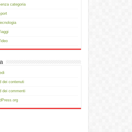
enza categoria
port
ecnologia
iaggi
ideo
a
edi
 dei contenuti
d dei commenti
dPress.org