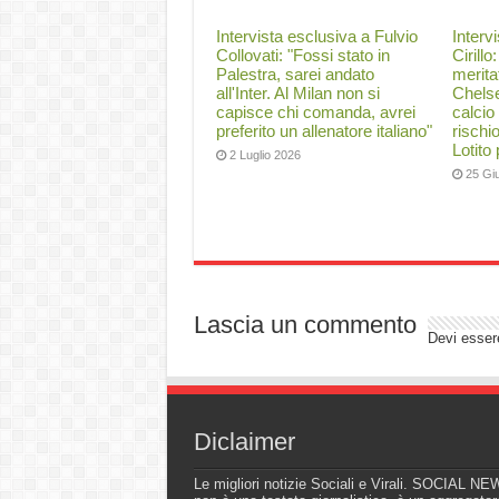
Intervista esclusiva a Fulvio
Interv
Collovati: "Fossi stato in
Cirillo
Palestra, sarei andato
merita
all'Inter. Al Milan non si
Chelse
capisce chi comanda, avrei
calcio
preferito un allenatore italiano"
rischi
Lotito
2 Luglio 2026
25 Gi
Lascia un commento
Devi esse
Diclaimer
Le migliori notizie Sociali e Virali. SOCIAL N