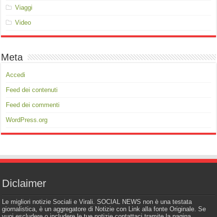
Viaggi
Video
Meta
Accedi
Feed dei contenuti
Feed dei commenti
WordPress.org
Diclaimer
Le migliori notizie Sociali e Virali. SOCIAL NEWS non è una testata
giornalistica, è un aggregatore di Notizie con Link alla fonte Originale. Se
vuoi escludere o includere le tue notizie contattaci tramite la pagina