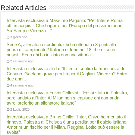
Related Articles
Intervista esclusiva a Massimo Paganin: “Per Inter e Roma
ottimi acquisti. Che bagarre per l’Europa del prossimo anno!
Su Samp e Vicenza…”
3 giorni ago
Serie A, allenatori esordienti: chi ha ottenuto i 3 punti alla
prima di campionato? Italiano e Jurić nei 18 che ci sono
riusciti. Ecco chi ha iniziato con una vittoria
2 settimane ago
Intervista esclusiva a Jeda: "Il Lecce sentirà la mancanza di
Corvino. Gaetano grave perdita per il Cagliari. Vicenza? Entro
due anni…"
4 settimane ago
Intervista esclusiva a Fulvio Collovati: "Fossi stato in Palestra,
sarei andato all'Inter. Al Milan non si capisce chi comanda,
avrei preferito un allenatore italiano"
2 Luglio 2026
Intervista esclusiva a Bruno Cirillo: "Inter, Chivu ha meritato il
rinnovo. Palestra al Chelsea è una perdita per il calcio italiano.
Amorim un rischio per il Milan. Reggina, Lotito può essere la
svolta”