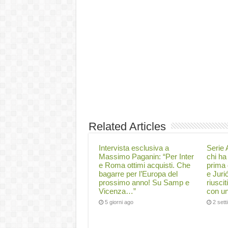
Related Articles
Intervista esclusiva a
Serie A
Massimo Paganin: “Per Inter
chi ha 
e Roma ottimi acquisti. Che
prima 
bagarre per l’Europa del
e Juri
prossimo anno! Su Samp e
riuscit
Vicenza…”
con un
5 giorni ago
2 set