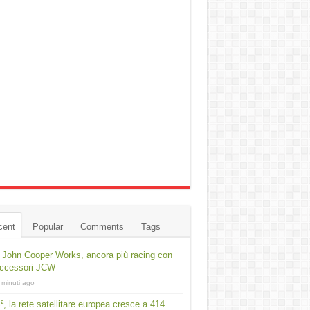
cent
Popular
Comments
Tags
 John Cooper Works, ancora più racing con
accessori JCW
 minuti ago
², la rete satellitare europea cresce a 414