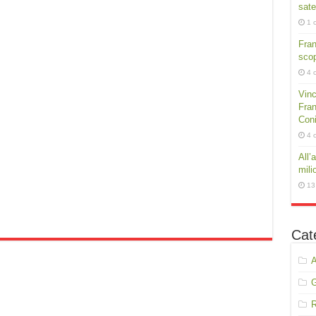
sate
1 
Fra
scop
4 
Vinc
Fran
Conig
4 
All’
mili
13
Cat
A
R