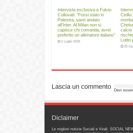
Intervista esclusiva a Fulvio
Interv
Collovati: "Fossi stato in
Cirillo
Palestra, sarei andato
merita
all'Inter. Al Milan non si
Chelse
capisce chi comanda, avrei
calcio
preferito un allenatore italiano"
rischi
Lotito
2 Luglio 2026
25 Gi
Lascia un commento
Devi esse
Diclaimer
Le migliori notizie Sociali e Virali. SOCIAL N