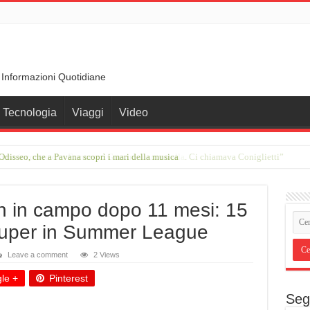
 Informazioni Quotidiane
Tecnologia
Viaggi
Video
rimo incontro con Francesco Guccini in una stalla. Ci chiamava Coniglietti”
 in campo dopo 11 mesi: 15
 super in Summer League
Leave a comment
2 Views
le +
Pinterest
Seg