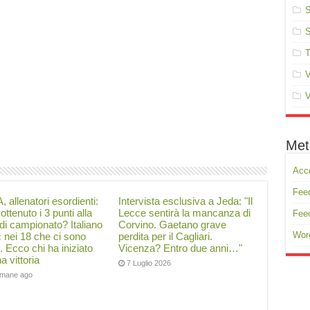
S
S
T
V
V
Met
Acc
Feed
, allenatori esordienti:
Intervista esclusiva a Jeda: "Il
ottenuto i 3 punti alla
Lecce sentirà la mancanza di
Fee
di campionato? Italiano
Corvino. Gaetano grave
Wor
ć nei 18 che ci sono
perdita per il Cagliari.
i. Ecco chi ha iniziato
Vicenza? Entro due anni…"
a vittoria
7 Luglio 2026
timane ago