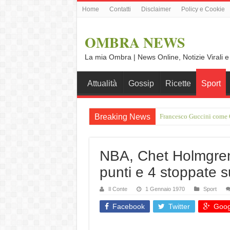
Home
Contatti
Disclaimer
Policy e Cookie
OMBRA NEWS
La mia Ombra | News Online, Notizie Virali e
Attualità
Gossip
Ricette
Sport
Breaking News
Vince Tempera: “Il mio p
NBA, Chet Holmgren
punti e 4 stoppate
Il Conte
1 Gennaio 1970
Sport
Facebook
Twitter
Goog