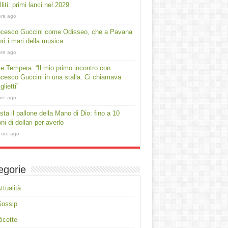
lliti: primi lanci nel 2029
ora ago
ncesco Guccini come Odisseo, che a Pavana
rì i mari della musica
ore ago
e Tempera: “Il mio primo incontro con
cesco Guccini in una stalla. Ci chiamava
lietti”
ore ago
asta il pallone della Mano di Dio: fino a 10
oni di dollari per averlo
 ore ago
egorie
ttualità
Gossip
icette