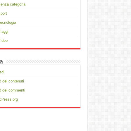
enza categoria
port
ecnologia
iaggi
ideo
a
edi
 dei contenuti
d dei commenti
dPress.org