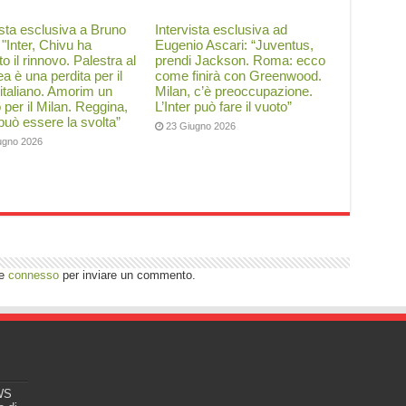
ista esclusiva a Bruno
Intervista esclusiva ad
: "Inter, Chivu ha
Eugenio Ascari: “Juventus,
to il rinnovo. Palestra al
prendi Jackson. Roma: ecco
a è una perdita per il
come finirà con Greenwood.
 italiano. Amorim un
Milan, c’è preoccupazione.
o per il Milan. Reggina,
L’Inter può fare il vuoto”
 può essere la svolta”
23 Giugno 2026
ugno 2026
re
connesso
per inviare un commento.
EWS