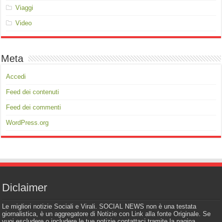
Viaggi
Video
Meta
Accedi
Feed dei contenuti
Feed dei commenti
WordPress.org
Diclaimer
Le migliori notizie Sociali e Virali. SOCIAL NEWS non è una testata
giornalistica, è un aggregatore di Notizie con Link alla fonte Originale. Se
vuoi escludere o includere le tue notizie contattaci tramite la pagina