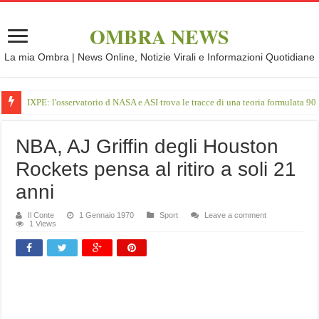
OMBRA NEWS
La mia Ombra | News Online, Notizie Virali e Informazioni Quotidiane
IXPE: l'osservatorio d NASA e ASI trova le tracce di una teoria formulata 90 
NBA, AJ Griffin degli Houston
Rockets pensa al ritiro a soli 21
anni
Il Conte
1 Gennaio 1970
Sport
Leave a comment
1 Views