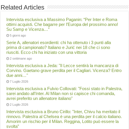
Related Articles
Intervista esclusiva a Massimo Paganin: “Per Inter e Roma
ottimi acquisti. Che bagarre per l’Europa del prossimo anno!
Su Samp e Vicenza…”
5 giorni ago
Serie A, allenatori esordienti: chi ha ottenuto i 3 punti alla
prima di campionato? Italiano e Jurić nei 18 che ci sono
riusciti. Ecco chi ha iniziato con una vittoria
2 settimane ago
Intervista esclusiva a Jeda: "Il Lecce sentirà la mancanza di
Corvino. Gaetano grave perdita per il Cagliari. Vicenza? Entro
due anni…"
7 Luglio 2026
Intervista esclusiva a Fulvio Collovati: "Fossi stato in Palestra,
sarei andato all'Inter. Al Milan non si capisce chi comanda,
avrei preferito un allenatore italiano"
2 Luglio 2026
Intervista esclusiva a Bruno Cirillo: "Inter, Chivu ha meritato il
rinnovo. Palestra al Chelsea è una perdita per il calcio italiano.
Amorim un rischio per il Milan. Reggina, Lotito può essere la
svolta”