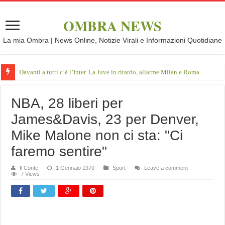
OMBRA NEWS
La mia Ombra | News Online, Notizie Virali e Informazioni Quotidiane
Davanti a tutti c’è l’Inter. La Juve in ritardo, allarme Milan e Roma
NBA, 28 liberi per
James&Davis, 23 per Denver,
Mike Malone non ci sta: "Ci
faremo sentire"
Il Conte
1 Gennaio 1970
Sport
Leave a comment
7 Views