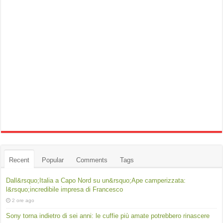
Recent
Popular
Comments
Tags
Dall&rsquo;Italia a Capo Nord su un&rsquo;Ape camperizzata:
l&rsquo;incredibile impresa di Francesco
2 ore ago
Sony torna indietro di sei anni: le cuffie più amate potrebbero rinascere