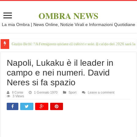
OMBRA NEWS
La mia Ombra | News Online, Notizie Virali e Informazioni Quotidiane
Giulio Betti: “A Ferragosto ondate di calore e sole. Il caldo del 2026 sarà l
Napoli, Lukaku è il leader in
campo e nei numeri. David
Neres si fa spazio
Il Conte
1 Gennaio 1970
Sport
Leave a comment
3 Views