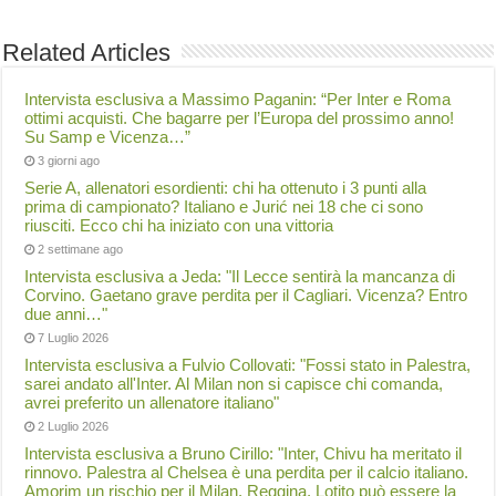
Related Articles
Intervista esclusiva a Massimo Paganin: “Per Inter e Roma
ottimi acquisti. Che bagarre per l’Europa del prossimo anno!
Su Samp e Vicenza…”
3 giorni ago
Serie A, allenatori esordienti: chi ha ottenuto i 3 punti alla
prima di campionato? Italiano e Jurić nei 18 che ci sono
riusciti. Ecco chi ha iniziato con una vittoria
2 settimane ago
Intervista esclusiva a Jeda: "Il Lecce sentirà la mancanza di
Corvino. Gaetano grave perdita per il Cagliari. Vicenza? Entro
due anni…"
7 Luglio 2026
Intervista esclusiva a Fulvio Collovati: "Fossi stato in Palestra,
sarei andato all'Inter. Al Milan non si capisce chi comanda,
avrei preferito un allenatore italiano"
2 Luglio 2026
Intervista esclusiva a Bruno Cirillo: "Inter, Chivu ha meritato il
rinnovo. Palestra al Chelsea è una perdita per il calcio italiano.
Amorim un rischio per il Milan. Reggina, Lotito può essere la