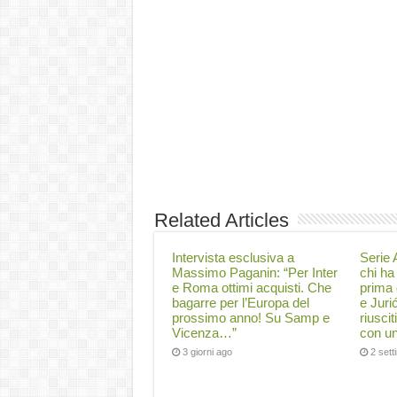
Related Articles
Intervista esclusiva a
Serie A
Massimo Paganin: “Per Inter
chi ha 
e Roma ottimi acquisti. Che
prima 
bagarre per l’Europa del
e Juri
prossimo anno! Su Samp e
riuscit
Vicenza…”
con un
3 giorni ago
2 set