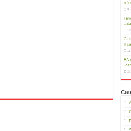
più e
9 
I mig
cata
10
Giul
Il c
11
EA p
lice
21
Cat
A
R
S