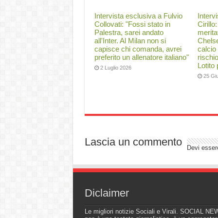
Intervista esclusiva a Fulvio
Interv
Collovati: "Fossi stato in
Cirillo
Palestra, sarei andato
merita
all'Inter. Al Milan non si
Chelse
capisce chi comanda, avrei
calcio
preferito un allenatore italiano"
rischi
Lotito
2 Luglio 2026
25 Gi
Lascia un commento
Devi esse
Diclaimer
Le migliori notizie Sociali e Virali. SOCIAL N