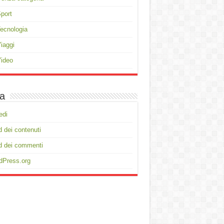
port
ecnologia
iaggi
ideo
a
edi
 dei contenuti
d dei commenti
dPress.org