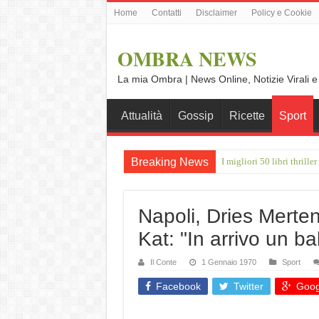
Home
Contatti
Disclaimer
Policy e Cookie
OMBRA NEWS
La mia Ombra | News Online, Notizie Virali e
Attualità
Gossip
Ricette
Sport
Breaking News
I migliori 50 libri thrill
Giulio Betti: “A Ferragos
Napoli, Dries Merte
Kat: "In arrivo un b
Il Conte
1 Gennaio 1970
Sport
Facebook
Twitter
Goog