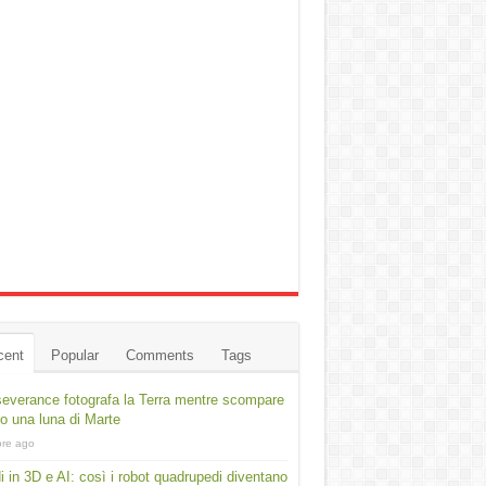
cent
Popular
Comments
Tags
everance fotografa la Terra mentre scompare
ro una luna di Marte
ore ago
i in 3D e AI: così i robot quadrupedi diventano