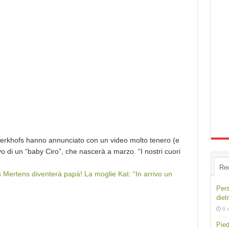
 Kerkhofs hanno annunciato con un video molto tenero (e
rivo di un “baby Ciro”, che nascerà a marzo. “I nostri cuori
Re
s Mertens diventerà papà! La moglie Kat: “In arrivo un
Pers
diet
9 
Pied