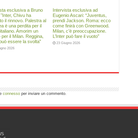
ista esclusiva a Bruno
Intervista esclusiva ad
: "Inter, Chivu ha
Eugenio Ascari: “Juventus,
to il rinnovo. Palestra al
prendi Jackson. Roma: ecco
a è una perdita per il
come finirà con Greenwood.
 italiano. Amorim un
Milan, c’è preoccupazione.
o per il Milan. Reggina,
L’Inter può fare il vuoto”
 può essere la svolta”
23 Giugno 2026
ugno 2026
re
connesso
per inviare un commento.
EWS