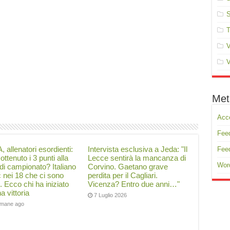
S
T
V
V
Met
Acc
Feed
, allenatori esordienti:
Intervista esclusiva a Jeda: "Il
Fee
ottenuto i 3 punti alla
Lecce sentirà la mancanza di
Wor
di campionato? Italiano
Corvino. Gaetano grave
ć nei 18 che ci sono
perdita per il Cagliari.
i. Ecco chi ha iniziato
Vicenza? Entro due anni…"
a vittoria
7 Luglio 2026
timane ago