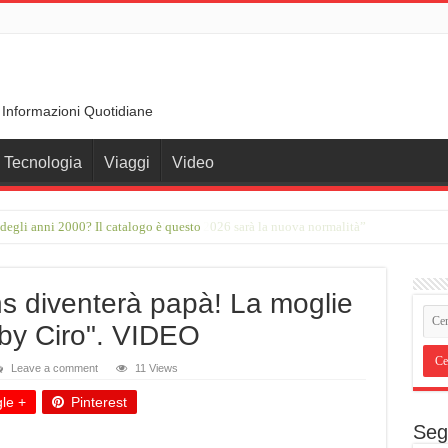
 Informazioni Quotidiane
Tecnologia
Viaggi
Video
er degli anni 2000? Il catalogo è questo
to ondate di calore e sole. Il caldo del 2026 sarà la nuova normalità”
ns diventerà papà! La moglie
aby Ciro". VIDEO
Leave a comment
11 Views
le +
Pinterest
Seg