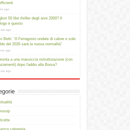
fficienti
ore ago
liori 50 libri thriller degli anni 2000? Il
logo è questo
 ore ago
io Betti: “A Ferragosto ondate di calore e sole.
aldo del 2026 sarà la nuova normalità”
 ore ago
ronta a una massiccia ristrutturazione (con
nziamenti) dopo l'addio alla Borsa?
 ore ago
egorie
ttualità
Gossip
icette
enza categoria