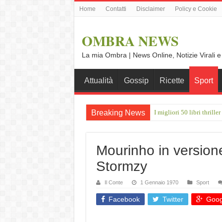
Home
Contatti
Disclaimer
Policy e Cookie
OMBRA NEWS
La mia Ombra | News Online, Notizie Virali e
Attualità
Gossip
Ricette
Sport
Breaking News
I migliori 50 libri thrill
Giulio Betti: “A Ferragos
Mourinho in version
Stormzy
Il Conte
1 Gennaio 1970
Sport
Facebook
Twitter
Goog