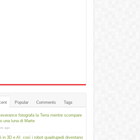
cent
Popular
Comments
Tags
everance fotografa la Terra mentre scompare
ro una luna di Marte
ore ago
i in 3D e AI: così i robot quadrupedi diventano