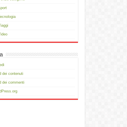
port
ecnologia
iaggi
ideo
a
edi
 dei contenuti
d dei commenti
dPress.org