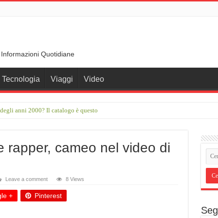
 Informazioni Quotidiane
Tecnologia
Viaggi
Video
er degli anni 2000? Il catalogo è questo
to ondate di calore e sole. Il caldo del 2026 sarà la nuova normalità”
e rapper, cameo nel video di
Leave a comment
8 Views
le +
Pinterest
Seg