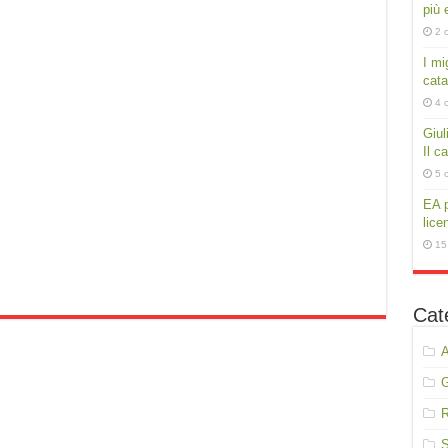
più e
2 
I mig
cata
4 
Giul
Il c
5 
EA p
lice
15
Cat
A
R
S