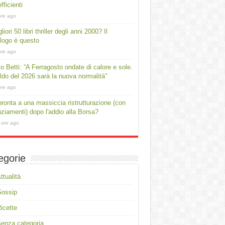
fficienti
ore ago
liori 50 libri thriller degli anni 2000? Il
logo è questo
ore ago
io Betti: “A Ferragosto ondate di calore e sole.
aldo del 2026 sarà la nuova normalità”
ore ago
ronta a una massiccia ristrutturazione (con
nziamenti) dopo l'addio alla Borsa?
 ore ago
egorie
ttualità
Gossip
icette
enza categoria