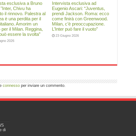
ista esclusiva a Bruno
Intervista esclusiva ad
: "Inter, Chivu ha
Eugenio Ascari: “Juventus,
to il rinnovo. Palestra al
prendi Jackson. Roma: ecco
a è una perdita per il
come finirà con Greenwood.
 italiano. Amorim un
Milan, c’è preoccupazione.
o per il Milan. Reggina,
L’Inter può fare il vuoto”
 può essere la svolta”
23 Giugno 2026
ugno 2026
re
connesso
per inviare un commento.
EWS
e di