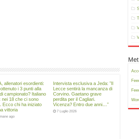
S
T
V
V
Met
Acc
Feed
, allenatori esordienti:
Intervista esclusiva a Jeda: "Il
ottenuto i 3 punti alla
Lecce sentirà la mancanza di
Fee
di campionato? Italiano
Corvino. Gaetano grave
ć nei 18 che ci sono
perdita per il Cagliari.
Wor
i. Ecco chi ha iniziato
Vicenza? Entro due anni…"
a vittoria
7 Luglio 2026
timane ago