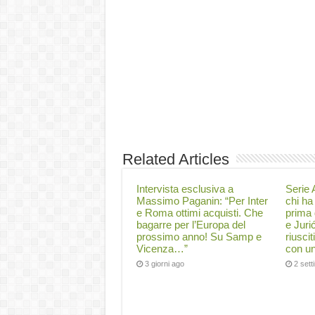
Related Articles
Intervista esclusiva a
Serie A
Massimo Paganin: “Per Inter
chi ha 
e Roma ottimi acquisti. Che
prima 
bagarre per l’Europa del
e Juri
prossimo anno! Su Samp e
riuscit
Vicenza…”
con un
3 giorni ago
2 set