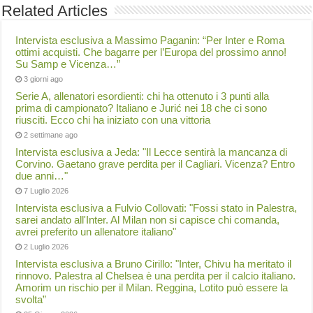
Related Articles
Intervista esclusiva a Massimo Paganin: “Per Inter e Roma
ottimi acquisti. Che bagarre per l’Europa del prossimo anno!
Su Samp e Vicenza…”
3 giorni ago
Serie A, allenatori esordienti: chi ha ottenuto i 3 punti alla
prima di campionato? Italiano e Jurić nei 18 che ci sono
riusciti. Ecco chi ha iniziato con una vittoria
2 settimane ago
Intervista esclusiva a Jeda: "Il Lecce sentirà la mancanza di
Corvino. Gaetano grave perdita per il Cagliari. Vicenza? Entro
due anni…"
7 Luglio 2026
Intervista esclusiva a Fulvio Collovati: "Fossi stato in Palestra,
sarei andato all'Inter. Al Milan non si capisce chi comanda,
avrei preferito un allenatore italiano"
2 Luglio 2026
Intervista esclusiva a Bruno Cirillo: "Inter, Chivu ha meritato il
rinnovo. Palestra al Chelsea è una perdita per il calcio italiano.
Amorim un rischio per il Milan. Reggina, Lotito può essere la
svolta”