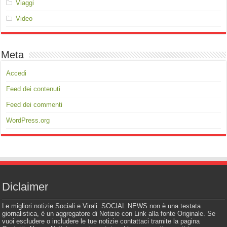
Viaggi
Video
Meta
Accedi
Feed dei contenuti
Feed dei commenti
WordPress.org
Diclaimer
Le migliori notizie Sociali e Virali. SOCIAL NEWS non è una testata
giornalistica, è un aggregatore di Notizie con Link alla fonte Originale. Se
vuoi escludere o includere le tue notizie contattaci tramite la pagina