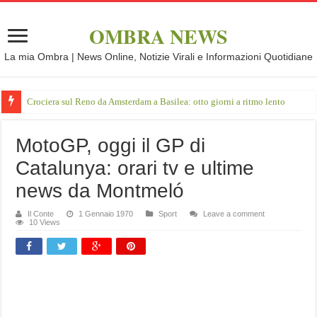
OMBRA NEWS
La mia Ombra | News Online, Notizie Virali e Informazioni Quotidiane
Crociera sul Reno da Amsterdam a Basilea: otto giorni a ritmo lento
MotoGP, oggi il GP di
Catalunya: orari tv e ultime
news da Montmeló
Il Conte
1 Gennaio 1970
Sport
Leave a comment
10 Views