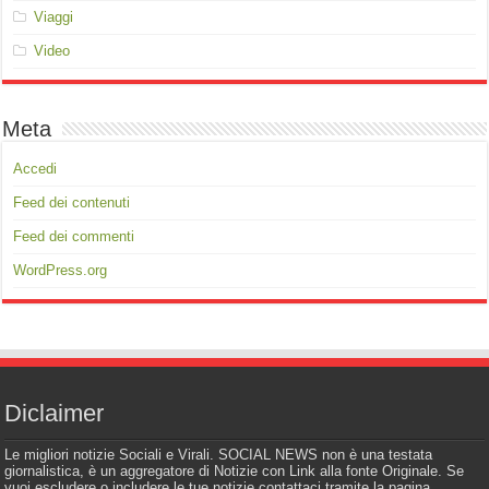
Viaggi
Video
Meta
Accedi
Feed dei contenuti
Feed dei commenti
WordPress.org
Diclaimer
Le migliori notizie Sociali e Virali. SOCIAL NEWS non è una testata
giornalistica, è un aggregatore di Notizie con Link alla fonte Originale. Se
vuoi escludere o includere le tue notizie contattaci tramite la pagina