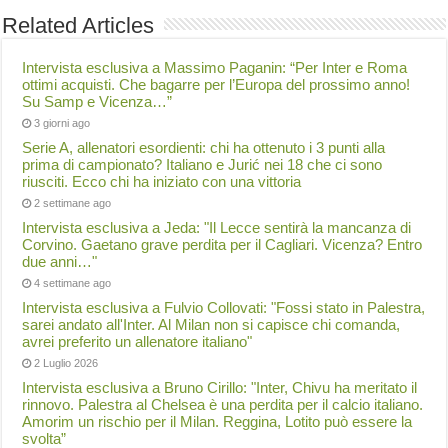
Related Articles
Intervista esclusiva a Massimo Paganin: “Per Inter e Roma
ottimi acquisti. Che bagarre per l’Europa del prossimo anno!
Su Samp e Vicenza…”
3 giorni ago
Serie A, allenatori esordienti: chi ha ottenuto i 3 punti alla
prima di campionato? Italiano e Jurić nei 18 che ci sono
riusciti. Ecco chi ha iniziato con una vittoria
2 settimane ago
Intervista esclusiva a Jeda: "Il Lecce sentirà la mancanza di
Corvino. Gaetano grave perdita per il Cagliari. Vicenza? Entro
due anni…"
4 settimane ago
Intervista esclusiva a Fulvio Collovati: "Fossi stato in Palestra,
sarei andato all'Inter. Al Milan non si capisce chi comanda,
avrei preferito un allenatore italiano"
2 Luglio 2026
Intervista esclusiva a Bruno Cirillo: "Inter, Chivu ha meritato il
rinnovo. Palestra al Chelsea è una perdita per il calcio italiano.
Amorim un rischio per il Milan. Reggina, Lotito può essere la
svolta”