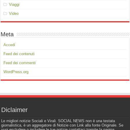
Viaggi
Video
Meta
Accedi
Feed dei contenuti
Feed dei commenti
WordPress.org
Diclaimer
Le migliori notizie Sociali e Virali. SOCIAL NEWS non è una testata
giornalistica, è un aggregatore di Notizie con Link alla fonte Originale. Se
vuoi escludere o includere le tue notizie contattaci tramite la pagina