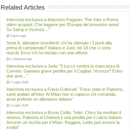
Related Articles
Intervista esclusiva a Massimo Paganin: “Per Inter e Roma
ottimi acquisti. Che bagarre per l’Europa del prossimo anno!
Su Samp e Vicenza…”
5 giorni ago
Serie A, allenatori esordienti: chi ha ottenuto i 3 punti alla
prima di campionato? Italiano e Jurić nei 18 che ci sono
riusciti. Ecco chi ha iniziato con una vittoria
2 settimane ago
Intervista esclusiva a Jeda: "Il Lecce sentirà la mancanza di
Corvino. Gaetano grave perdita per il Cagliari. Vicenza? Entro
due anni…"
7 Luglio 2026
Intervista esclusiva a Fulvio Collovati: "Fossi stato in Palestra,
sarei andato all'Inter. Al Milan non si capisce chi comanda,
avrei preferito un allenatore italiano"
2 Luglio 2026
Intervista esclusiva a Bruno Cirillo: "Inter, Chivu ha meritato il
rinnovo. Palestra al Chelsea è una perdita per il calcio italiano.
Amorim un rischio per il Milan. Reggina, Lotito può essere la
svolta”