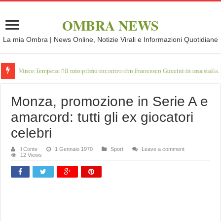
OMBRA NEWS
La mia Ombra | News Online, Notizie Virali e Informazioni Quotidiane
Vince Tempera: “Il mio primo incontro con Francesco Guccini in una stalla.
Monza, promozione in Serie A e
amarcord: tutti gli ex giocatori
celebri
Il Conte
1 Gennaio 1970
Sport
Leave a comment
12 Views