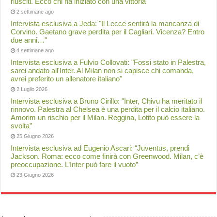
riusciti. Ecco chi ha iniziato con una vittoria
2 settimane ago
Intervista esclusiva a Jeda: "Il Lecce sentirà la mancanza di
Corvino. Gaetano grave perdita per il Cagliari. Vicenza? Entro
due anni…"
4 settimane ago
Intervista esclusiva a Fulvio Collovati: "Fossi stato in Palestra,
sarei andato all'Inter. Al Milan non si capisce chi comanda,
avrei preferito un allenatore italiano"
2 Luglio 2026
Intervista esclusiva a Bruno Cirillo: "Inter, Chivu ha meritato il
rinnovo. Palestra al Chelsea è una perdita per il calcio italiano.
Amorim un rischio per il Milan. Reggina, Lotito può essere la
svolta”
25 Giugno 2026
Intervista esclusiva ad Eugenio Ascari: “Juventus, prendi
Jackson. Roma: ecco come finirà con Greenwood. Milan, c’è
preoccupazione. L’Inter può fare il vuoto”
23 Giugno 2026