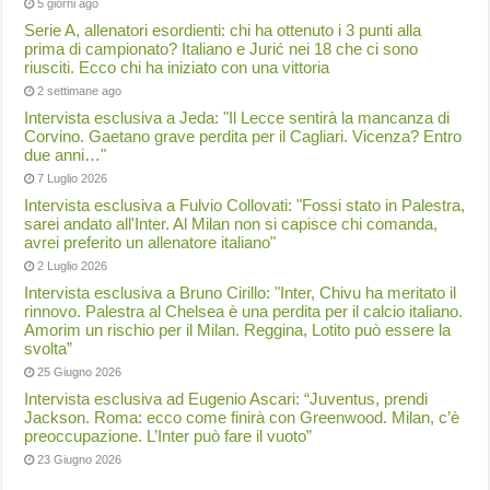
5 giorni ago
Serie A, allenatori esordienti: chi ha ottenuto i 3 punti alla
prima di campionato? Italiano e Jurić nei 18 che ci sono
riusciti. Ecco chi ha iniziato con una vittoria
2 settimane ago
Intervista esclusiva a Jeda: "Il Lecce sentirà la mancanza di
Corvino. Gaetano grave perdita per il Cagliari. Vicenza? Entro
due anni…"
7 Luglio 2026
Intervista esclusiva a Fulvio Collovati: "Fossi stato in Palestra,
sarei andato all'Inter. Al Milan non si capisce chi comanda,
avrei preferito un allenatore italiano"
2 Luglio 2026
Intervista esclusiva a Bruno Cirillo: "Inter, Chivu ha meritato il
rinnovo. Palestra al Chelsea è una perdita per il calcio italiano.
Amorim un rischio per il Milan. Reggina, Lotito può essere la
svolta”
25 Giugno 2026
Intervista esclusiva ad Eugenio Ascari: “Juventus, prendi
Jackson. Roma: ecco come finirà con Greenwood. Milan, c’è
preoccupazione. L’Inter può fare il vuoto”
23 Giugno 2026