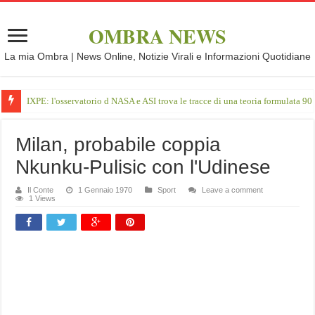
OMBRA NEWS
La mia Ombra | News Online, Notizie Virali e Informazioni Quotidiane
IXPE: l'osservatorio d NASA e ASI trova le tracce di una teoria formulata 90 
Milan, probabile coppia
Nkunku-Pulisic con l'Udinese
Il Conte
1 Gennaio 1970
Sport
Leave a comment
1 Views