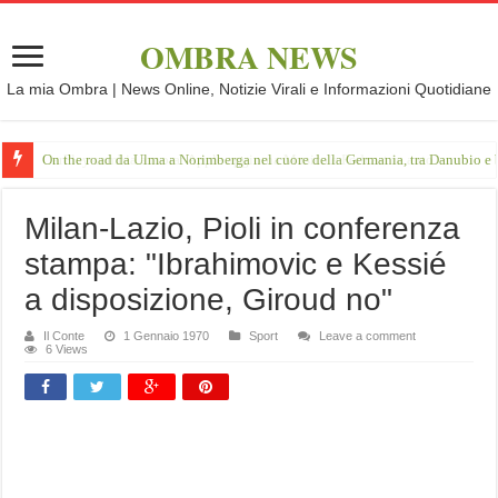
OMBRA NEWS
La mia Ombra | News Online, Notizie Virali e Informazioni Quotidiane
On the road da Ulma a Norimberga nel cuore della Germania, tra Danubio e 
Milan-Lazio, Pioli in conferenza
stampa: "Ibrahimovic e Kessié
a disposizione, Giroud no"
Il Conte
1 Gennaio 1970
Sport
Leave a comment
6 Views