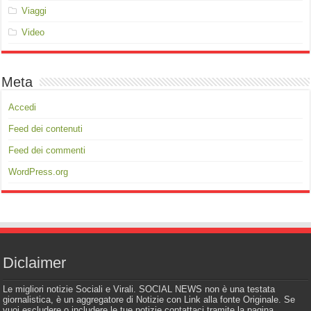
Viaggi
Video
Meta
Accedi
Feed dei contenuti
Feed dei commenti
WordPress.org
Diclaimer
Le migliori notizie Sociali e Virali. SOCIAL NEWS non è una testata
giornalistica, è un aggregatore di Notizie con Link alla fonte Originale. Se
vuoi escludere o includere le tue notizie contattaci tramite la pagina