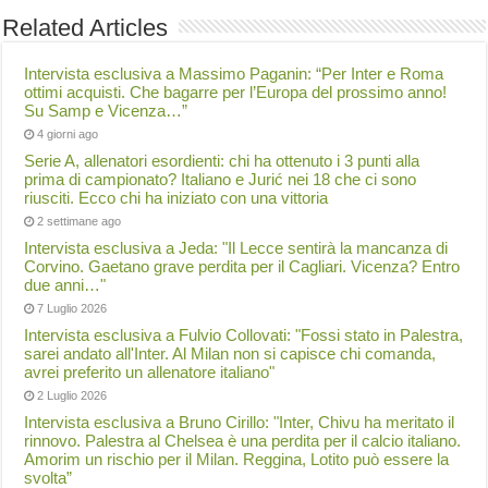
Related Articles
Intervista esclusiva a Massimo Paganin: “Per Inter e Roma
ottimi acquisti. Che bagarre per l’Europa del prossimo anno!
Su Samp e Vicenza…”
4 giorni ago
Serie A, allenatori esordienti: chi ha ottenuto i 3 punti alla
prima di campionato? Italiano e Jurić nei 18 che ci sono
riusciti. Ecco chi ha iniziato con una vittoria
2 settimane ago
Intervista esclusiva a Jeda: "Il Lecce sentirà la mancanza di
Corvino. Gaetano grave perdita per il Cagliari. Vicenza? Entro
due anni…"
7 Luglio 2026
Intervista esclusiva a Fulvio Collovati: "Fossi stato in Palestra,
sarei andato all'Inter. Al Milan non si capisce chi comanda,
avrei preferito un allenatore italiano"
2 Luglio 2026
Intervista esclusiva a Bruno Cirillo: "Inter, Chivu ha meritato il
rinnovo. Palestra al Chelsea è una perdita per il calcio italiano.
Amorim un rischio per il Milan. Reggina, Lotito può essere la
svolta”