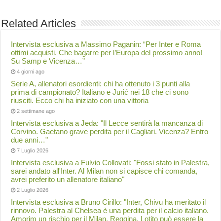
Related Articles
Intervista esclusiva a Massimo Paganin: “Per Inter e Roma
ottimi acquisti. Che bagarre per l’Europa del prossimo anno!
Su Samp e Vicenza…”
4 giorni ago
Serie A, allenatori esordienti: chi ha ottenuto i 3 punti alla
prima di campionato? Italiano e Jurić nei 18 che ci sono
riusciti. Ecco chi ha iniziato con una vittoria
2 settimane ago
Intervista esclusiva a Jeda: "Il Lecce sentirà la mancanza di
Corvino. Gaetano grave perdita per il Cagliari. Vicenza? Entro
due anni…"
7 Luglio 2026
Intervista esclusiva a Fulvio Collovati: "Fossi stato in Palestra,
sarei andato all'Inter. Al Milan non si capisce chi comanda,
avrei preferito un allenatore italiano"
2 Luglio 2026
Intervista esclusiva a Bruno Cirillo: "Inter, Chivu ha meritato il
rinnovo. Palestra al Chelsea è una perdita per il calcio italiano.
Amorim un rischio per il Milan. Reggina, Lotito può essere la