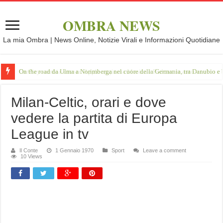
OMBRA NEWS
La mia Ombra | News Online, Notizie Virali e Informazioni Quotidiane
On the road da Ulma a Norimberga nel cuore della Germania, tra Danubio e 
Milan-Celtic, orari e dove
vedere la partita di Europa
League in tv
Il Conte
1 Gennaio 1970
Sport
Leave a comment
10 Views