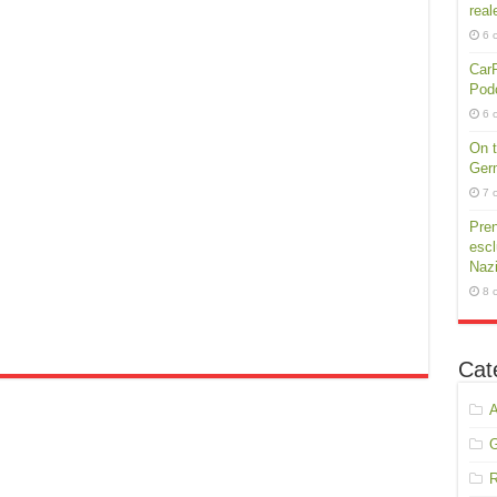
real
6 
CarP
Podc
6 
On t
Germ
7 
Pren
escl
Nazi
8 
Cat
A
R