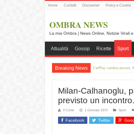
Home
Contatti
Disclaimer
Policy e Cookie
OMBRA NEWS
La mia Ombra | News Online, Notizie Virali e
Attualità
Gossip
Ricette
Sport
Breaking News
On the road da Ulma a No
Milan-Calhanoglu, par
previsto un incontr
Il Conte
1 Gennaio 1970
Sport
Facebook
Twitter
Goog