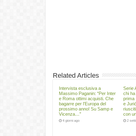
Related Articles
Intervista esclusiva a
Serie A
Massimo Paganin: “Per Inter
chi ha 
e Roma ottimi acquisti. Che
prima 
bagarre per l’Europa del
e Juri
prossimo anno! Su Samp e
riuscit
Vicenza…”
con un
4 giorni ago
2 set