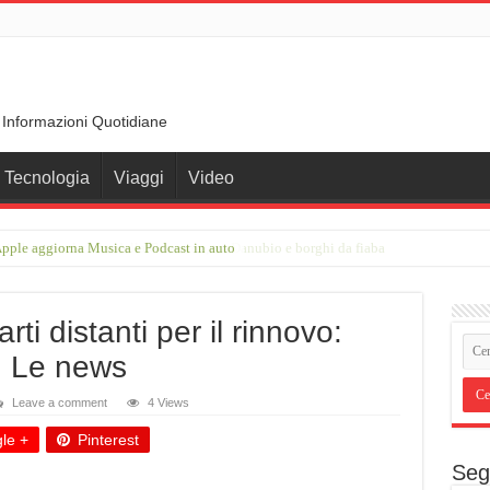
 Informazioni Quotidiane
Tecnologia
Viaggi
Video
rimberga nel cuore della Germania, tra Danubio e borghi da fiaba
ti distanti per il rinnovo:
o. Le news
Leave a comment
4 Views
le +
Pinterest
Seg