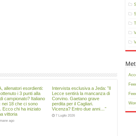
S
S
T
V
V
Met
Acc
Feed
, allenatori esordienti:
Intervista esclusiva a Jeda: "Il
ottenuto i 3 punti alla
Lecce sentirà la mancanza di
Fee
di campionato? Italiano
Corvino. Gaetano grave
Wor
ć nei 18 che ci sono
perdita per il Cagliari.
i. Ecco chi ha iniziato
Vicenza? Entro due anni…"
a vittoria
7 Luglio 2026
timane ago