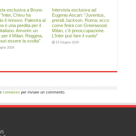
ista esclusiva a Bruno
Intervista esclusiva ad
: "Inter, Chivu ha
Eugenio Ascari: “Juventus,
to il rinnovo. Palestra al
prendi Jackson. Roma: ecco
a è una perdita per il
come finirà con Greenwood.
 italiano. Amorim un
Milan, c’è preoccupazione.
o per il Milan. Reggina,
L’Inter può fare il vuoto”
 può essere la svolta”
23 Giugno 2026
ugno 2026
re
connesso
per inviare un commento.
EWS