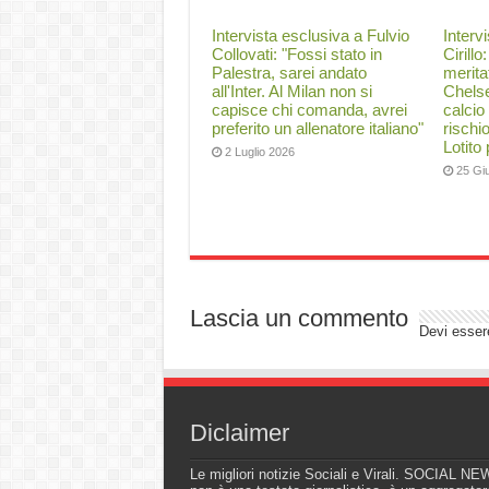
Intervista esclusiva a Fulvio
Interv
Collovati: "Fossi stato in
Cirillo
Palestra, sarei andato
merita
all'Inter. Al Milan non si
Chelse
capisce chi comanda, avrei
calcio
preferito un allenatore italiano"
rischi
Lotito
2 Luglio 2026
25 Gi
Lascia un commento
Devi esse
Diclaimer
Le migliori notizie Sociali e Virali. SOCIAL N