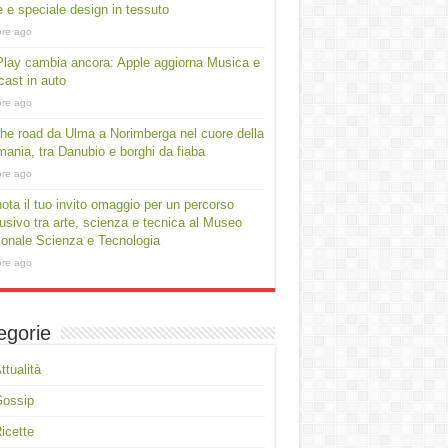
e e speciale design in tessuto
ore ago
lay cambia ancora: Apple aggiorna Musica e
ast in auto
ore ago
he road da Ulma a Norimberga nel cuore della
ania, tra Danubio e borghi da fiaba
ore ago
ota il tuo invito omaggio per un percorso
usivo tra arte, scienza e tecnica al Museo
onale Scienza e Tecnologia
ore ago
egorie
ttualità
Gossip
icette