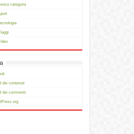
enza categoria
port
ecnologia
iaggi
ideo
a
edi
 dei contenuti
d dei commenti
dPress.org