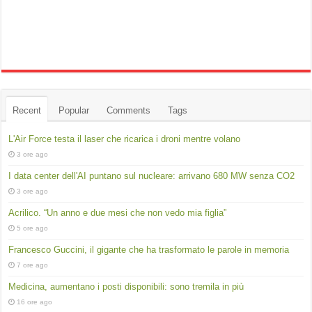
Recent
Popular
Comments
Tags
L'Air Force testa il laser che ricarica i droni mentre volano
3 ore ago
I data center dell'AI puntano sul nucleare: arrivano 680 MW senza CO2
3 ore ago
Acrilico. “Un anno e due mesi che non vedo mia figlia”
5 ore ago
Francesco Guccini, il gigante che ha trasformato le parole in memoria
7 ore ago
Medicina, aumentano i posti disponibili: sono tremila in più
16 ore ago