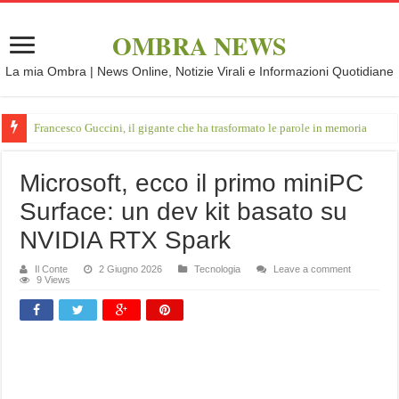
OMBRA NEWS
La mia Ombra | News Online, Notizie Virali e Informazioni Quotidiane
Francesco Guccini, il gigante che ha trasformato le parole in memoria
Microsoft, ecco il primo miniPC
Surface: un dev kit basato su
NVIDIA RTX Spark
Il Conte
2 Giugno 2026
Tecnologia
Leave a comment
9 Views