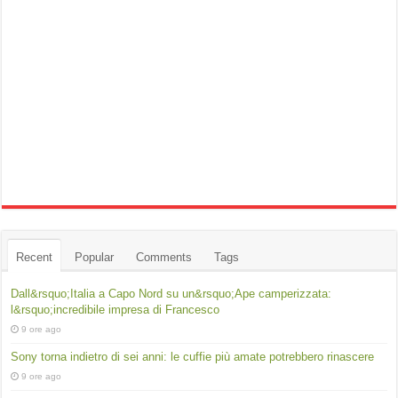
Recent
Popular
Comments
Tags
Dall&rsquo;Italia a Capo Nord su un&rsquo;Ape camperizzata:
l&rsquo;incredibile impresa di Francesco
9 ore ago
Sony torna indietro di sei anni: le cuffie più amate potrebbero rinascere
9 ore ago