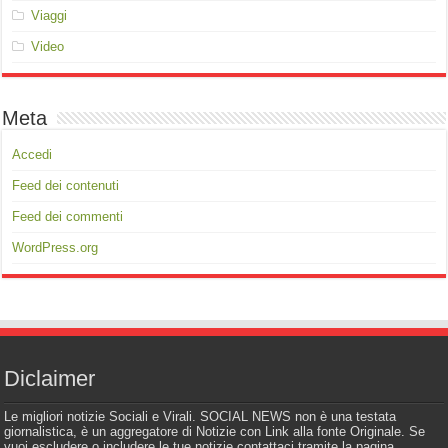
Viaggi
Video
Meta
Accedi
Feed dei contenuti
Feed dei commenti
WordPress.org
Diclaimer
Le migliori notizie Sociali e Virali. SOCIAL NEWS non è una testata
giornalistica, è un aggregatore di Notizie con Link alla fonte Originale. Se
vuoi escludere o includere le tue notizie contattaci tramite la pagina