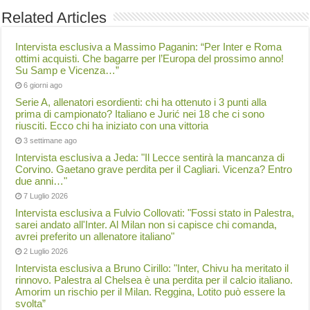
Related Articles
Intervista esclusiva a Massimo Paganin: “Per Inter e Roma
ottimi acquisti. Che bagarre per l’Europa del prossimo anno!
Su Samp e Vicenza…”
6 giorni ago
Serie A, allenatori esordienti: chi ha ottenuto i 3 punti alla
prima di campionato? Italiano e Jurić nei 18 che ci sono
riusciti. Ecco chi ha iniziato con una vittoria
3 settimane ago
Intervista esclusiva a Jeda: "Il Lecce sentirà la mancanza di
Corvino. Gaetano grave perdita per il Cagliari. Vicenza? Entro
due anni…"
7 Luglio 2026
Intervista esclusiva a Fulvio Collovati: "Fossi stato in Palestra,
sarei andato all'Inter. Al Milan non si capisce chi comanda,
avrei preferito un allenatore italiano"
2 Luglio 2026
Intervista esclusiva a Bruno Cirillo: "Inter, Chivu ha meritato il
rinnovo. Palestra al Chelsea è una perdita per il calcio italiano.
Amorim un rischio per il Milan. Reggina, Lotito può essere la
svolta”