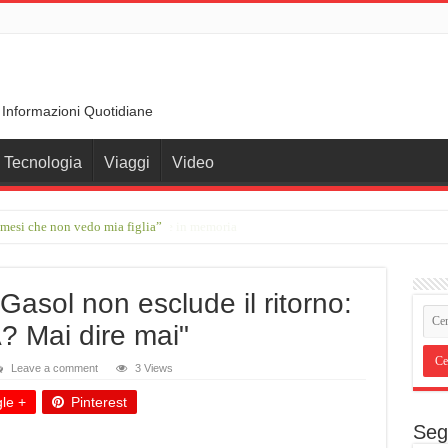
 Informazioni Quotidiane
Tecnologia
Viaggi
Video
 mesi che non vedo mia figlia”
ante che ha trasformato le parole in memoria
asol non esclude il ritorno:
? Mai dire mai"
Leave a comment
3 Views
le +
Pinterest
Seg