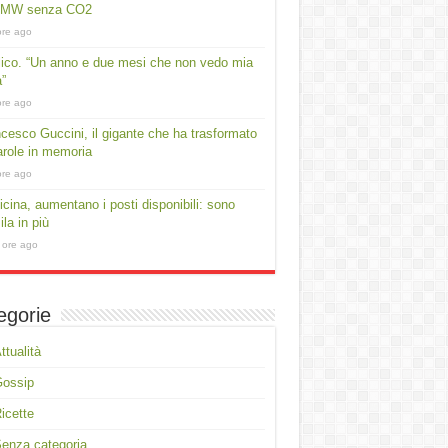
 MW senza CO2
ore ago
lico. “Un anno e due mesi che non vedo mia
a”
ore ago
cesco Guccini, il gigante che ha trasformato
arole in memoria
ore ago
cina, aumentano i posti disponibili: sono
ila in più
 ore ago
egorie
ttualità
Gossip
icette
enza categoria