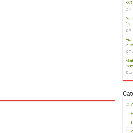
680
4 
Acri
figli
5 
Fran
le p
7 
Medi
trem
16
Cat
A
R
S