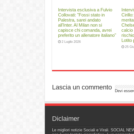
Intervista esclusiva a Fulvio
Interv
Collovati: "Fossi stato in
Cirillo
Palestra, sarei andato
merita
all'Inter. Al Milan non si
Chelse
capisce chi comanda, avrei
calcio
preferito un allenatore italiano"
rischi
Lotito
2 Luglio 2026
25 Gi
Lascia un commento
Devi esse
Diclaimer
Le migliori notizie Sociali e Virali. SOCIAL N