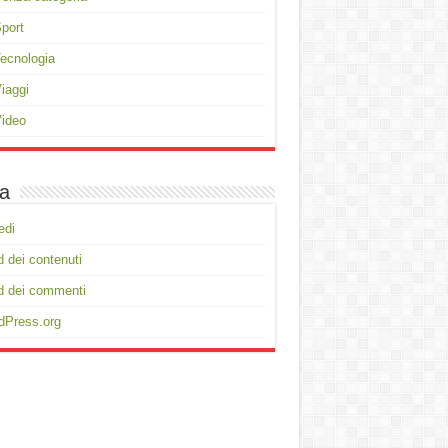
port
ecnologia
iaggi
ideo
a
edi
 dei contenuti
d dei commenti
dPress.org