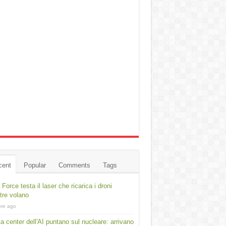
cent
Popular
Comments
Tags
r Force testa il laser che ricarica i droni
re volano
ore ago
ta center dell'AI puntano sul nucleare: arrivano