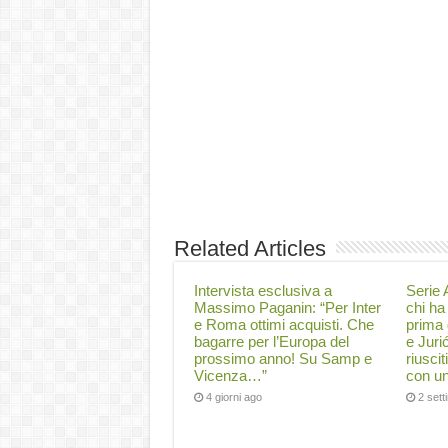
Related Articles
Intervista esclusiva a
Serie A
Massimo Paganin: “Per Inter
chi ha 
e Roma ottimi acquisti. Che
prima 
bagarre per l’Europa del
e Juri
prossimo anno! Su Samp e
riuscit
Vicenza…”
con un
4 giorni ago
2 set