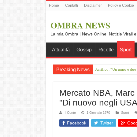
Home
Contatti
Disclaimer
Policy e Cookie
OMBRA NEWS
La mia Ombra | News Online, Notizie Virali e
Attualità
Gossip
Ricette
Sport
Breaking News
Acrilico. “Un anno e due
Francesco Guccini, il gig
Mercato NBA, Marc G
"Di nuovo negli USA
Il Conte
1 Gennaio 1970
Sport
Facebook
Twitter
Goog