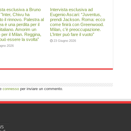
ista esclusiva a Bruno
Intervista esclusiva ad
: "Inter, Chivu ha
Eugenio Ascari: “Juventus,
to il rinnovo. Palestra al
prendi Jackson. Roma: ecco
a è una perdita per il
come finirà con Greenwood.
 italiano. Amorim un
Milan, c’è preoccupazione.
o per il Milan. Reggina,
L’Inter può fare il vuoto”
 può essere la svolta”
23 Giugno 2026
ugno 2026
re
connesso
per inviare un commento.
EWS