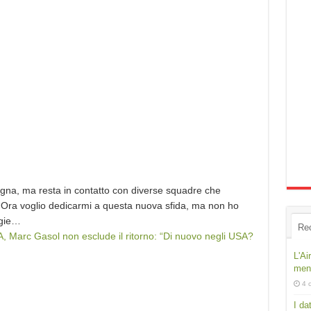
agna, ma resta in contatto con diverse squadre che
: “Ora voglio dedicarmi a questa nuova sfida, ma non ho
igie…
Re
 Marc Gasol non esclude il ritorno: “Di nuovo negli USA?
L'Ai
ment
4 
I da