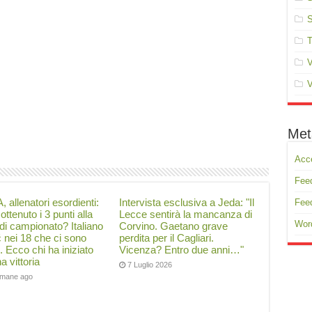
S
T
V
V
Met
Acc
Feed
, allenatori esordienti:
Intervista esclusiva a Jeda: "Il
Fee
ottenuto i 3 punti alla
Lecce sentirà la mancanza di
Wor
di campionato? Italiano
Corvino. Gaetano grave
ć nei 18 che ci sono
perdita per il Cagliari.
i. Ecco chi ha iniziato
Vicenza? Entro due anni…"
a vittoria
7 Luglio 2026
timane ago