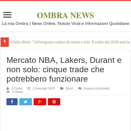
OMBRA NEWS
La mia Ombra | News Online, Notizie Virali e Informazioni Quotidiane
Giulio Betti: “A Ferragosto ondate di calore e sole. Il caldo del 2026 sarà l
Mercato NBA, Lakers, Durant e
non solo: cinque trade che
potrebbero funzionare
Il Conte
1 Gennaio 1970
Sport
Leave a comment
3 Views