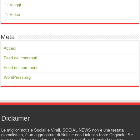
Viaggi
Video
Meta
Accedi
Feed dei contenuti
Feed dei commenti
WordPress.org
Diclaimer
Le migliori notizie Sociali e Virali. SOCIAL NEWS non è una testata
giornalistica, è un aggregatore di Notizie con Link alla fonte Originale. Se
vuoi escludere o includere le tue notizie contattaci tramite la pagina