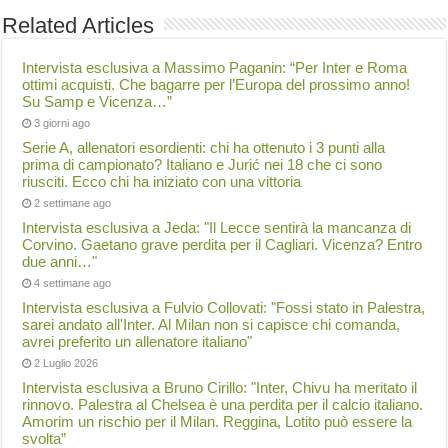
Related Articles
Intervista esclusiva a Massimo Paganin: “Per Inter e Roma
ottimi acquisti. Che bagarre per l’Europa del prossimo anno!
Su Samp e Vicenza…”
3 giorni ago
Serie A, allenatori esordienti: chi ha ottenuto i 3 punti alla
prima di campionato? Italiano e Jurić nei 18 che ci sono
riusciti. Ecco chi ha iniziato con una vittoria
2 settimane ago
Intervista esclusiva a Jeda: "Il Lecce sentirà la mancanza di
Corvino. Gaetano grave perdita per il Cagliari. Vicenza? Entro
due anni…"
4 settimane ago
Intervista esclusiva a Fulvio Collovati: "Fossi stato in Palestra,
sarei andato all'Inter. Al Milan non si capisce chi comanda,
avrei preferito un allenatore italiano"
2 Luglio 2026
Intervista esclusiva a Bruno Cirillo: "Inter, Chivu ha meritato il
rinnovo. Palestra al Chelsea è una perdita per il calcio italiano.
Amorim un rischio per il Milan. Reggina, Lotito può essere la
svolta”