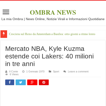
OMBRA NEWS
La mia Ombra | News Online, Notizie Virali e Informazioni Quotidiane
Crociera sul Reno da Amsterdam a Basilea: otto giorni a ritmo lento
Mercato NBA, Kyle Kuzma
estende coi Lakers: 40 milioni
in tre anni
Il Conte
1 Gennaio 1970
Sport
Leave a comment
6 Views