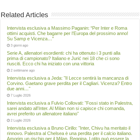
Related Articles
Intervista esclusiva a Massimo Paganin: “Per Inter e Roma
ottimi acquisti. Che bagarre per l’Europa del prossimo anno!
Su Samp e Vicenza…”
3 giorni ago
Serie A, allenatori esordienti: chi ha ottenuto i 3 punti alla
prima di campionato? Italiano e Jurić nei 18 che ci sono
riusciti. Ecco chi ha iniziato con una vittoria
2 settimane ago
Intervista esclusiva a Jeda: "Il Lecce sentirà la mancanza di
Corvino. Gaetano grave perdita per il Cagliari. Vicenza? Entro
due anni…"
7 Luglio 2026
Intervista esclusiva a Fulvio Collovati: "Fossi stato in Palestra,
sarei andato all'Inter. Al Milan non si capisce chi comanda,
avrei preferito un allenatore italiano"
2 Luglio 2026
Intervista esclusiva a Bruno Cirillo: "Inter, Chivu ha meritato il
rinnovo. Palestra al Chelsea è una perdita per il calcio italiano.
Amorim un rischio per il Milan. Reggina, Lotito può essere la